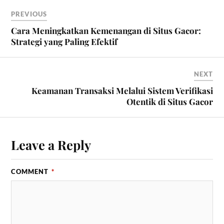
PREVIOUS
Cara Meningkatkan Kemenangan di Situs Gacor:
Strategi yang Paling Efektif
NEXT
Keamanan Transaksi Melalui Sistem Verifikasi
Otentik di Situs Gacor
Leave a Reply
COMMENT
*