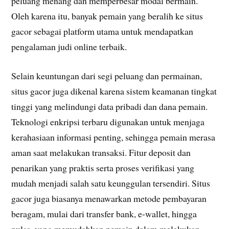
peluang menang dan memperbesar modal bermain.
Oleh karena itu, banyak pemain yang beralih ke situs
gacor sebagai platform utama untuk mendapatkan
pengalaman judi online terbaik.
Selain keuntungan dari segi peluang dan permainan,
situs gacor juga dikenal karena sistem keamanan tingkat
tinggi yang melindungi data pribadi dan dana pemain.
Teknologi enkripsi terbaru digunakan untuk menjaga
kerahasiaan informasi penting, sehingga pemain merasa
aman saat melakukan transaksi. Fitur deposit dan
penarikan yang praktis serta proses verifikasi yang
mudah menjadi salah satu keunggulan tersendiri. Situs
gacor juga biasanya menawarkan metode pembayaran
beragam, mulai dari transfer bank, e-wallet, hingga
pulsa, yang memudahkan pemain dalam melakukan