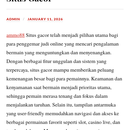
ADMIN
JANUARY 11, 2026
ammo88
Situs gacor telah menjadi pilihan utama bagi
para penggemar judi online yang mencari pengalaman
bermain yang menguntungkan dan menyenangkan.
Dengan berbagai fitur unggulan dan sistem yang
terpercaya, situs gacor mampu memberikan peluang
kemenangan besar bagi para pemainnya. Keamanan dan
kenyamanan saat bermain menjadi prioritas utama,
sehingga pemain merasa tenang dan fokus dalam
menjalankan taruhan. Selain itu, tampilan antarmuka
yang user-friendly memudahkan navigasi dan akses ke
berbagai permainan favorit seperti slot, casino live, dan