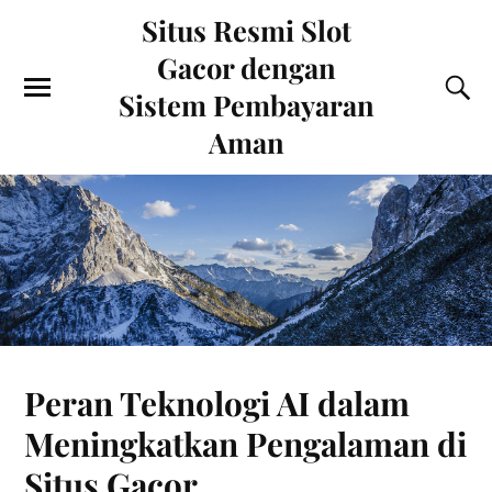
Situs Resmi Slot
Gacor dengan
Sistem Pembayaran
Aman
Peran Teknologi AI dalam
Meningkatkan Pengalaman di
Situs Gacor