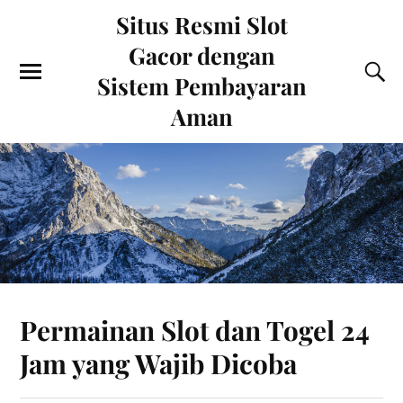
Situs Resmi Slot
Gacor dengan
Sistem Pembayaran
Aman
Permainan Slot dan Togel 24
Jam yang Wajib Dicoba