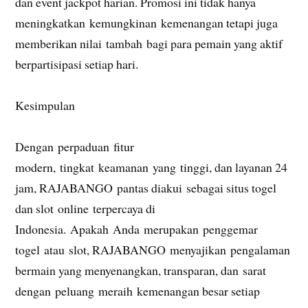
dan event jackpot harian. Promosi ini tidak hanya
meningkatkan kemungkinan kemenangan tetapi juga
memberikan nilai tambah bagi para pemain yang aktif
berpartisipasi setiap hari.
Kesimpulan
Dengan perpaduan fitur
modern, tingkat keamanan yang tinggi, dan layanan 24
jam, RAJABANGO pantas diakui sebagai situs togel
dan slot online terpercaya di
Indonesia. Apakah Anda merupakan penggemar
togel atau slot, RAJABANGO menyajikan pengalaman
bermain yang menyenangkan, transparan, dan sarat
dengan peluang meraih kemenangan besar setiap