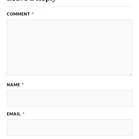
COMMENT
*
NAME
*
EMAIL
*