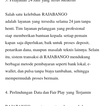
Salah satu kelebihan RAJABANGO
adalah layanan yang tersedia selama 24 jam tanpa
henti. Tim layanan pelanggan yang profesional
siap memberikan bantuan kepada setiap pemain
kapan saja diperlukan, baik untuk proses deposit,
penarikan dana, maupun masalah teknis lainnya. Selain
itu, sistem transaksi di RAJABANGO mendukung
berbagai metode pembayaran seperti bank lokal, e-
wallet, dan pulsa tanpa biaya tambahan, sehingga
mempermudah proses bermain.
4. Perlindungan Data dan Fair Play yang Terjamin