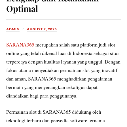
Optimal
ADMIN
AUGUST 2, 2025
SARANA365
merupakan salah satu platform judi slot
online yang telah dikenal luas di Indonesia sebagai situs
terpercaya dengan kualitas layanan yang unggul. Dengan
fokus utama menyediakan permainan slot yang inovatif
dan aman, SARANA365 menghadirkan pengalaman
bermain yang menyenangkan sekaligus dapat
diandalkan bagi para penggunanya.
Permainan slot di SARANA365 didukung oleh
teknologi terbaru dan penyedia software ternama