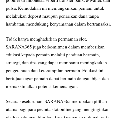
populer di Indonesia seperti transfer bank, e-wallet, dan
pulsa. Kemudahan ini memungkinkan pemain untuk
melakukan deposit maupun penarikan dana tanpa
hambatan, mendukung kenyamanan dalam bertransaksi.
Tidak hanya menghadirkan permainan slot,
SARANA365 juga berkomitmen dalam memberikan
edukasi kepada pemain melalui panduan bermain,
strategi, dan tips yang dapat membantu meningkatkan
pengetahuan dan keterampilan bermain. Edukasi ini
bertujuan agar pemain dapat bermain dengan bijak dan
memaksimalkan potensi kemenangan.
Secara keseluruhan, SARANA365 merupakan pilihan
utama bagi para pecinta slot online yang menginginkan
platform dengan fitur lengkap, keamanan optimal, serta