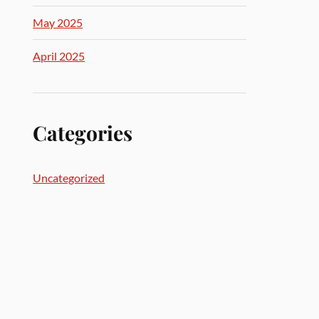
May 2025
April 2025
Categories
Uncategorized