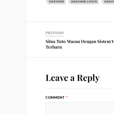
HAKIM4D
HAKIM4D LOGIN
HAKI
PREVIOUS
Situs Toto Macau Dengan Sistem V
Terbaru
Leave a Reply
COMMENT
*