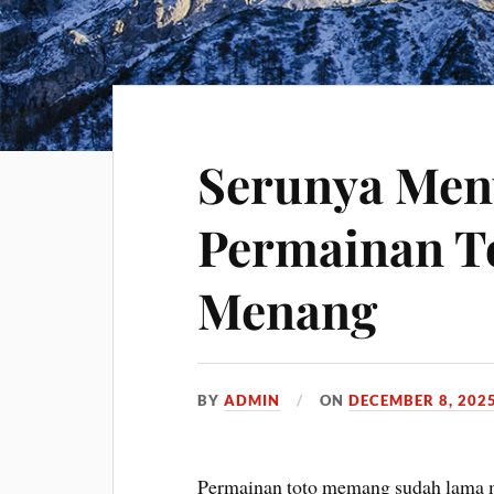
Serunya Men
Permainan T
Menang
BY
ADMIN
ON
DECEMBER 8, 202
Permainan toto memang sudah lama me