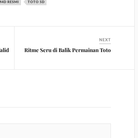
M4D RESMI
TOTO 5D
NEXT
alid
Ritme Seru di Balik Permainan Toto