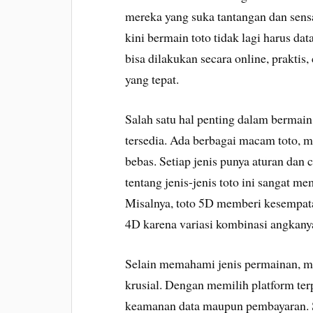
mereka yang suka tantangan dan sen
kini bermain toto tidak lagi harus da
bisa dilakukan secara online, praktis,
yang tepat.
Salah satu hal penting dalam bermai
tersedia. Ada berbagai macam toto, mu
bebas. Setiap jenis punya aturan dan
tentang jenis-jenis toto ini sangat
Misalnya, toto 5D memberi kesempata
4D karena variasi kombinasi angkanya
Selain memahami jenis permainan, mem
krusial. Dengan memilih platform ter
keamanan data maupun pembayaran. Sa