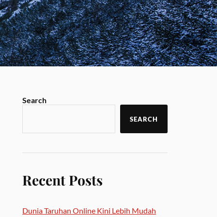
Search
SEARCH
Recent Posts
Dunia Taruhan Online Kini Lebih Mudah