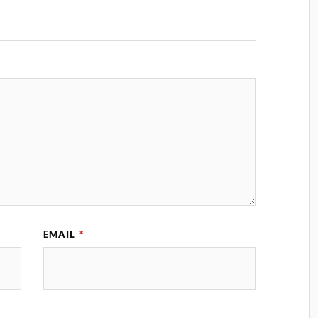
EMAIL
*