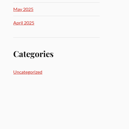
May 2025
April 2025
Categories
Uncategorized