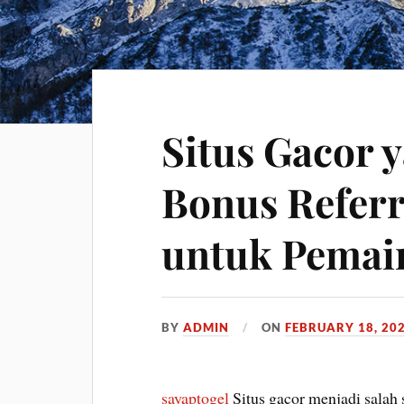
Situs Gacor
Bonus Refer
untuk Pemain
BY
ADMIN
ON
FEBRUARY 18, 20
sayaptogel
Situs gacor menjadi salah 