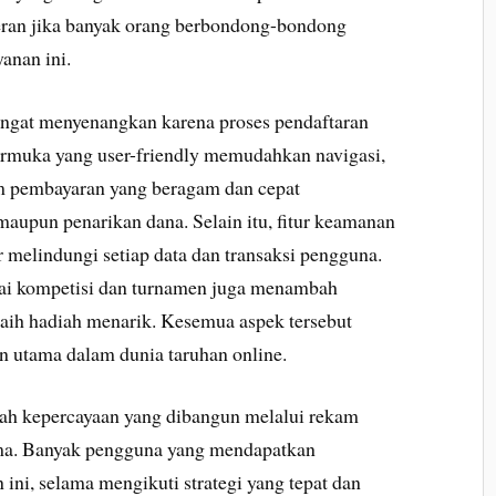
eran jika banyak orang berbondong-bondong
anan ini.
angat menyenangkan karena proses pendaftaran
armuka yang user-friendly memudahkan navigasi,
em pembayaran yang beragam dan cepat
aupun penarikan dana. Selain itu, fitur keamanan
r melindungi setiap data dan transaksi pengguna.
i kompetisi dan turnamen juga menambah
aih hadiah menarik. Kesemua aspek tersebut
an utama dalam dunia taruhan online.
alah kepercayaan yang dibangun melalui rekam
ima. Banyak pengguna yang mendapatkan
 ini, selama mengikuti strategi yang tepat dan