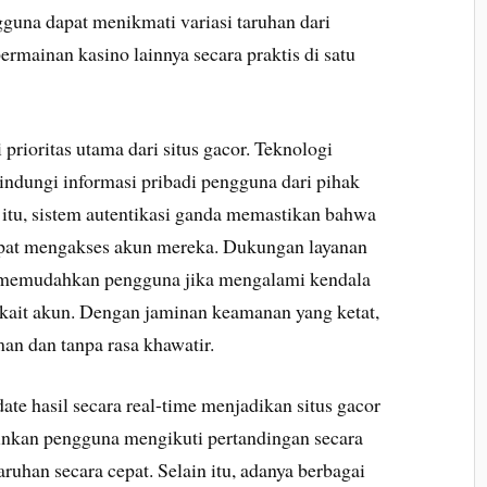
guna dapat menikmati variasi taruhan dari
permainan kasino lainnya secara praktis di satu
prioritas utama dari situs gacor. Teknologi
indungi informasi pribadi pengguna dari pihak
 itu, sistem autentikasi ganda memastikan bahwa
pat mengakses akun mereka. Dukungan layanan
a memudahkan pengguna jika mengalami kendala
kait akun. Dengan jaminan keamanan yang ketat,
n dan tanpa rasa khawatir.
date hasil secara real-time menjadikan situs gacor
inkan pengguna mengikuti pertandingan secara
ruhan secara cepat. Selain itu, adanya berbagai