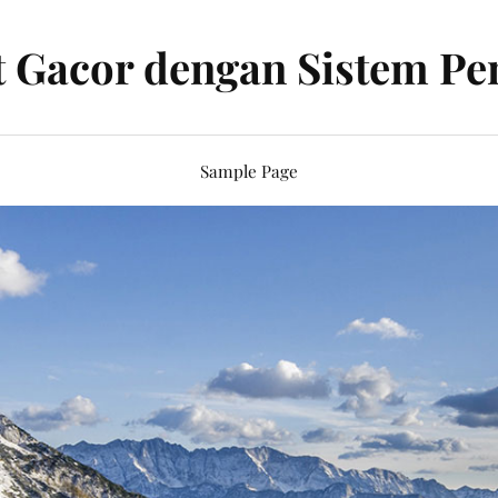
ot Gacor dengan Sistem 
Sample Page