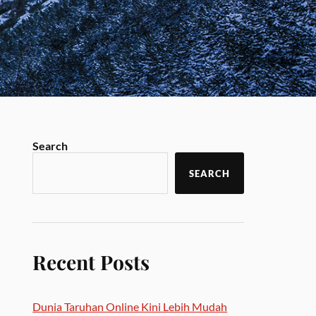
Search
SEARCH
Recent Posts
Dunia Taruhan Online Kini Lebih Mudah