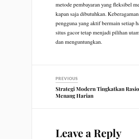
metode pembayaran yang fleksibel m
kapan saja dibutuhkan. Keberagaman
pengguna yang aktif bermain setiap h
situs gacor tetap menjadi pilihan u
dan menguntungkan.
PREVIOUS
Strategi Modern Tingkatkan Rasi
Menang Harian
Leave a Reply