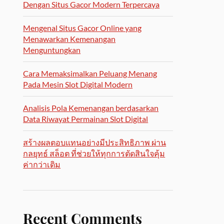
Dengan Situs Gacor Modern Terpercaya
Mengenal Situs Gacor Online yang
Menawarkan Kemenangan
Menguntungkan
Cara Memaksimalkan Peluang Menang
Pada Mesin Slot Digital Modern
Analisis Pola Kemenangan berdasarkan
Data Riwayat Permainan Slot Digital
สร้างผลตอบแทนอย่างมีประสิทธิภาพ ผ่าน
กลยุทธ์ สล็อต ที่ช่วยให้ทุกการตัดสินใจคุ้ม
ค่ากว่าเดิม
Recent Comments