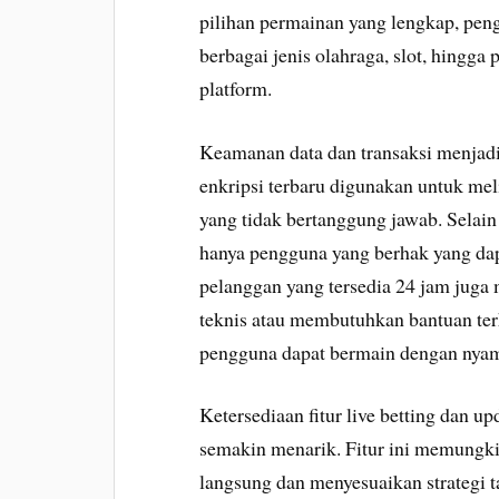
pilihan permainan yang lengkap, peng
berbagai jenis olahraga, slot, hingga 
platform.
Keamanan data dan transaksi menjadi 
enkripsi terbaru digunakan untuk mel
yang tidak bertanggung jawab. Selain
hanya pengguna yang berhak yang da
pelanggan yang tersedia 24 jam jug
teknis atau membutuhkan bantuan ter
pengguna dapat bermain dengan nyama
Ketersediaan fitur live betting dan up
semakin menarik. Fitur ini memungk
langsung dan menyesuaikan strategi ta