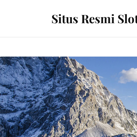
Situs Resmi Sl