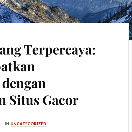
yang Terpercaya:
atkan
 dengan
 Situs Gacor
IN
UNCATEGORIZED