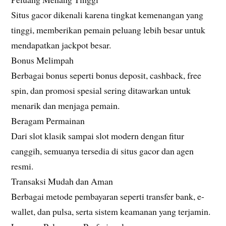
Situs gacor dikenali karena tingkat kemenangan yang
tinggi, memberikan pemain peluang lebih besar untuk
mendapatkan jackpot besar.
Bonus Melimpah
Berbagai bonus seperti bonus deposit, cashback, free
spin, dan promosi spesial sering ditawarkan untuk
menarik dan menjaga pemain.
Beragam Permainan
Dari slot klasik sampai slot modern dengan fitur
canggih, semuanya tersedia di situs gacor dan agen
resmi.
Transaksi Mudah dan Aman
Berbagai metode pembayaran seperti transfer bank, e-
wallet, dan pulsa, serta sistem keamanan yang terjamin.