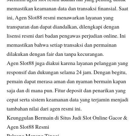
memastikan keamanan data dan transaksi finansial. Saat
ini, Agen Slot88 resmi menawarkan layanan yang
transparan dan dapat diandalkan, dilengkapi dengan
lisensi resmi dari badan pengawas perjudian online. Ini
memastikan bahwa setiap transaksi dan permainan
dilakukan dengan fair dan tanpa kecurangan.
Agen Slot88 juga diakui karena layanan pelanggan yang
responsif dan dukungan selama 24 jam. Dengan begitu,
pemain dapat merasa aman dan nyaman bermain kapan
saja dan di mana pun. Fitur deposit dan penarikan yang
cepat serta sistem keamanan data yang terjamin menjadi
tambahan nilai dari agen resmi ini.
Keunggulan Bermain di Situs Judi Slot Online Gacor &
Agen Slot88 Resmi
Peluang Menang Tinggi