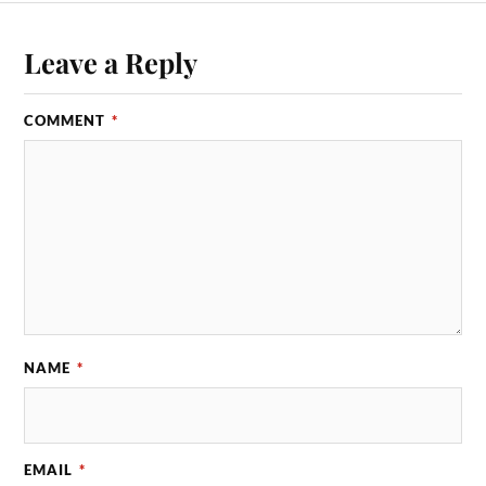
Leave a Reply
COMMENT
*
NAME
*
EMAIL
*