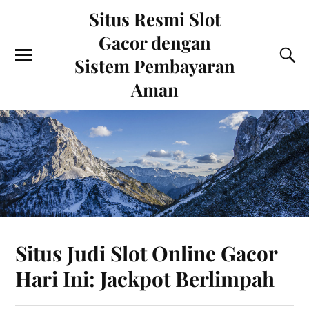
Situs Resmi Slot
Gacor dengan
Sistem Pembayaran
Aman
Situs Judi Slot Online Gacor
Hari Ini: Jackpot Berlimpah