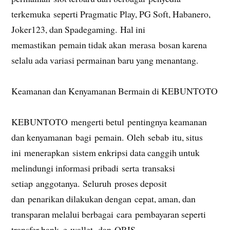
terkemuka seperti Pragmatic Play, PG Soft, Habanero,
Joker123, dan Spadegaming. Hal ini
memastikan pemain tidak akan merasa bosan karena
selalu ada variasi permainan baru yang menantang.
Keamanan dan Kenyamanan Bermain di KEBUNTOTO
KEBUNTOTO mengerti betul pentingnya keamanan
dan kenyamanan bagi pemain. Oleh sebab itu, situs
ini menerapkan sistem enkripsi data canggih untuk
melindungi informasi pribadi serta transaksi
setiap anggotanya. Seluruh proses deposit
dan penarikan dilakukan dengan cepat, aman, dan
transparan melalui berbagai cara pembayaran seperti
transfer bank, e-wallet, dan QRIS.