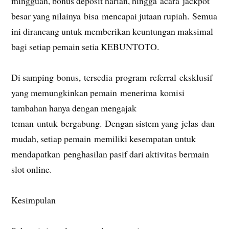
mingguan, bonus deposit harian, hingga acara jackpot
besar yang nilainya bisa mencapai jutaan rupiah. Semua
ini dirancang untuk memberikan keuntungan maksimal
bagi setiap pemain setia KEBUNTOTO.
Di samping bonus, tersedia program referral eksklusif
yang memungkinkan pemain menerima komisi
tambahan hanya dengan mengajak
teman untuk bergabung. Dengan sistem yang jelas dan
mudah, setiap pemain memiliki kesempatan untuk
mendapatkan penghasilan pasif dari aktivitas bermain
slot online.
Kesimpulan