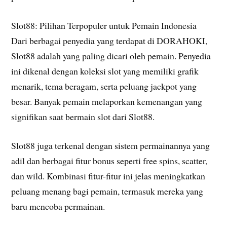
Slot88: Pilihan Terpopuler untuk Pemain Indonesia
Dari berbagai penyedia yang terdapat di DORAHOKI,
Slot88 adalah yang paling dicari oleh pemain. Penyedia
ini dikenal dengan koleksi slot yang memiliki grafik
menarik, tema beragam, serta peluang jackpot yang
besar. Banyak pemain melaporkan kemenangan yang
signifikan saat bermain slot dari Slot88.
Slot88 juga terkenal dengan sistem permainannya yang
adil dan berbagai fitur bonus seperti free spins, scatter,
dan wild. Kombinasi fitur-fitur ini jelas meningkatkan
peluang menang bagi pemain, termasuk mereka yang
baru mencoba permainan.