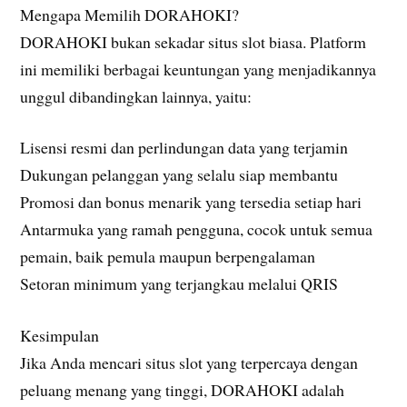
Mengapa Memilih DORAHOKI?
DORAHOKI bukan sekadar situs slot biasa. Platform
ini memiliki berbagai keuntungan yang menjadikannya
unggul dibandingkan lainnya, yaitu:
Lisensi resmi dan perlindungan data yang terjamin
Dukungan pelanggan yang selalu siap membantu
Promosi dan bonus menarik yang tersedia setiap hari
Antarmuka yang ramah pengguna, cocok untuk semua
pemain, baik pemula maupun berpengalaman
Setoran minimum yang terjangkau melalui QRIS
Kesimpulan
Jika Anda mencari situs slot yang terpercaya dengan
peluang menang yang tinggi, DORAHOKI adalah