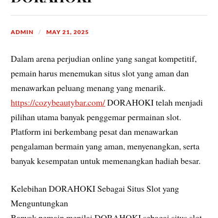
ADMIN
MAY 21, 2025
Dalam arena perjudian online yang sangat kompetitif,
pemain harus menemukan situs slot yang aman dan
menawarkan peluang menang yang menarik.
https://cozybeautybar.com/
DORAHOKI telah menjadi
pilihan utama banyak penggemar permainan slot.
Platform ini berkembang pesat dan menawarkan
pengalaman bermain yang aman, menyenangkan, serta
banyak kesempatan untuk memenangkan hadiah besar.
Kelebihan DORAHOKI Sebagai Situs Slot yang
Menguntungkan
Banyak pemain menilai DORAHOKI sebagai situs slot