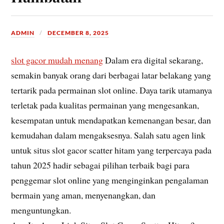
ADMIN
DECEMBER 8, 2025
slot gacor mudah menang
Dalam era digital sekarang,
semakin banyak orang dari berbagai latar belakang yang
tertarik pada permainan slot online. Daya tarik utamanya
terletak pada kualitas permainan yang mengesankan,
kesempatan untuk mendapatkan kemenangan besar, dan
kemudahan dalam mengaksesnya. Salah satu agen link
untuk situs slot gacor scatter hitam yang terpercaya pada
tahun 2025 hadir sebagai pilihan terbaik bagi para
penggemar slot online yang menginginkan pengalaman
bermain yang aman, menyenangkan, dan
menguntungkan.