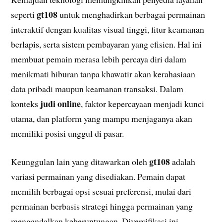
gt108
seperti
untuk menghadirkan berbagai permainan
interaktif dengan kualitas visual tinggi, fitur keamanan
berlapis, serta sistem pembayaran yang efisien. Hal ini
membuat pemain merasa lebih percaya diri dalam
menikmati hiburan tanpa khawatir akan kerahasiaan
data pribadi maupun keamanan transaksi. Dalam
judi online
konteks
, faktor kepercayaan menjadi kunci
utama, dan platform yang mampu menjaganya akan
memiliki posisi unggul di pasar.
gt108
Keunggulan lain yang ditawarkan oleh
adalah
variasi permainan yang disediakan. Pemain dapat
memilih berbagai opsi sesuai preferensi, mulai dari
permainan berbasis strategi hingga permainan yang
mengandalkan keberuntungan. Diversifikasi ini