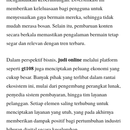
memberikan keleluasaan bagi pengguna untuk
menyesuaikan gaya bermain mereka, sehingga tidak
mudah merasa bosan. Selain itu, pembaruan konten
secara berkala memastikan pengalaman bermain tetap
segar dan relevan dengan tren terbaru.
judi online
Dalam perspektif bisnis,
melalui platform
gt108
seperti
juga menciptakan peluang ekonomi yang
cukup besar. Banyak pihak yang terlibat dalam rantai
ekosistem ini, mulai dari pengembang perangkat lunak,
penyedia sistem pembayaran, hingga tim layanan
pelanggan. Setiap elemen saling terhubung untuk
menciptakan layanan yang utuh, yang pada akhirnya
memberikan dampak positif bagi pertumbuhan industri
hiburan digital secara keseluruhan.