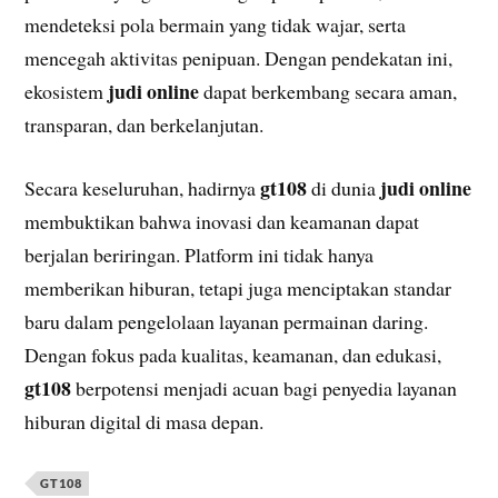
mendeteksi pola bermain yang tidak wajar, serta
mencegah aktivitas penipuan. Dengan pendekatan ini,
judi online
ekosistem
dapat berkembang secara aman,
transparan, dan berkelanjutan.
gt108
judi online
Secara keseluruhan, hadirnya
di dunia
membuktikan bahwa inovasi dan keamanan dapat
berjalan beriringan. Platform ini tidak hanya
memberikan hiburan, tetapi juga menciptakan standar
baru dalam pengelolaan layanan permainan daring.
Dengan fokus pada kualitas, keamanan, dan edukasi,
gt108
berpotensi menjadi acuan bagi penyedia layanan
hiburan digital di masa depan.
GT108