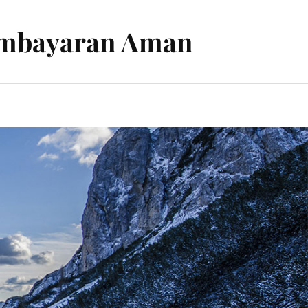
Pembayaran Aman