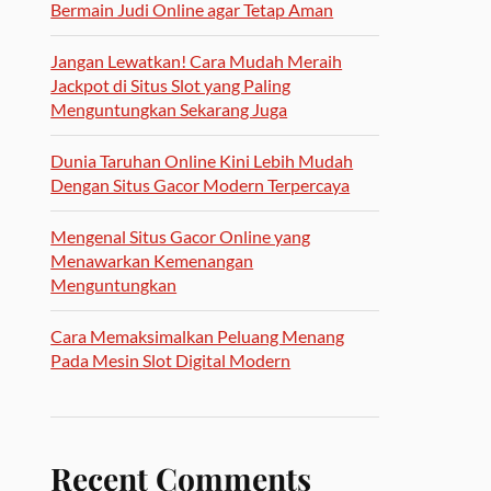
Bermain Judi Online agar Tetap Aman
Jangan Lewatkan! Cara Mudah Meraih
Jackpot di Situs Slot yang Paling
Menguntungkan Sekarang Juga
Dunia Taruhan Online Kini Lebih Mudah
Dengan Situs Gacor Modern Terpercaya
Mengenal Situs Gacor Online yang
Menawarkan Kemenangan
Menguntungkan
Cara Memaksimalkan Peluang Menang
Pada Mesin Slot Digital Modern
Recent Comments