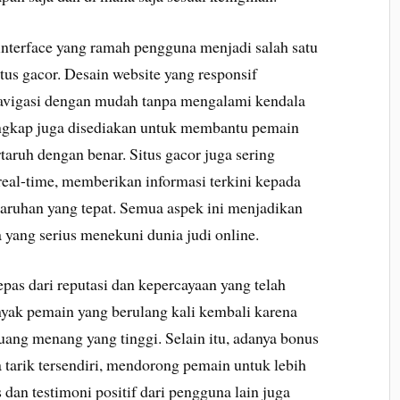
nterface yang ramah pengguna menjadi salah satu
tus gacor. Desain website yang responsif
igasi dengan mudah tanpa mengalami kendala
lengkap juga disediakan untuk membantu pemain
aruh dengan benar. Situs gacor juga sering
 real-time, memberikan informasi terkini kepada
aruhan yang tepat. Semua aspek ini menjadikan
 yang serius menekuni dunia judi online.
epas dari reputasi dan kepercayaan yang telah
yak pemain yang berulang kali kembali karena
ng menang yang tinggi. Selain itu, adanya bonus
arik tersendiri, mendorong pemain untuk lebih
dan testimoni positif dari pengguna lain juga