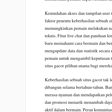
Kemudahan akses dan tampilan user i
faktor penentu keberhasilan sebuah si
memungkinkan pemain melakukan nav
teknis. Fitur live chat dan panduan 
baru memahami cara bermain dan bert
mengupdate data dan statistik secara
pemain untuk mengambil keputusan t
situs gacor pilihan utama bagi mereka
Keberhasilan sebuah situs gacor tak l
dibangun selama bertahun-tahun. Ban
merasa nyaman dan mendapatkan pelua
dan promosi menarik menambah daya t
aktif dalam bermain. Peran komunitas 