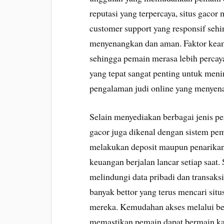
reputasi yang terpercaya, situs gacor
customer support yang responsif seh
menyenangkan dan aman. Faktor keama
sehingga pemain merasa lebih percaya
yang tepat sangat penting untuk me
pengalaman judi online yang menyen
Selain menyediakan berbagai jenis perm
gacor juga dikenal dengan sistem pe
melakukan deposit maupun penarikan d
keuangan berjalan lancar setiap saa
melindungi data pribadi dan transaksi
banyak bettor yang terus mencari sit
mereka. Kemudahan akses melalui ber
memastikan pemain dapat bermain kap