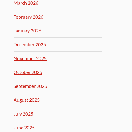
March 2026
February 2026
January 2026
December 2025
November 2025
October 2025
September 2025
August 2025
July 2025
June 2025