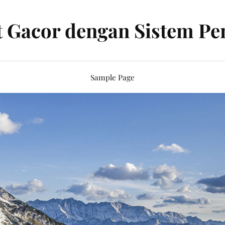
ot Gacor dengan Sistem 
Sample Page