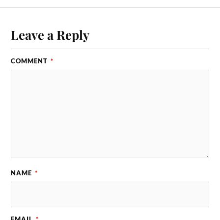
Leave a Reply
COMMENT
*
NAME
*
EMAIL
*