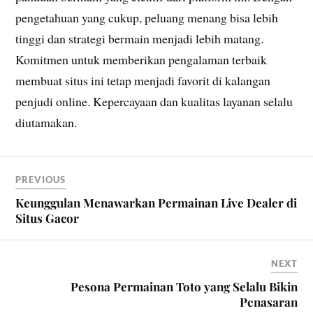
pengetahuan yang cukup, peluang menang bisa lebih
tinggi dan strategi bermain menjadi lebih matang.
Komitmen untuk memberikan pengalaman terbaik
membuat situs ini tetap menjadi favorit di kalangan
penjudi online. Kepercayaan dan kualitas layanan selalu
diutamakan.
PREVIOUS
Keunggulan Menawarkan Permainan Live Dealer di
Situs Gacor
NEXT
Pesona Permainan Toto yang Selalu Bikin
Penasaran