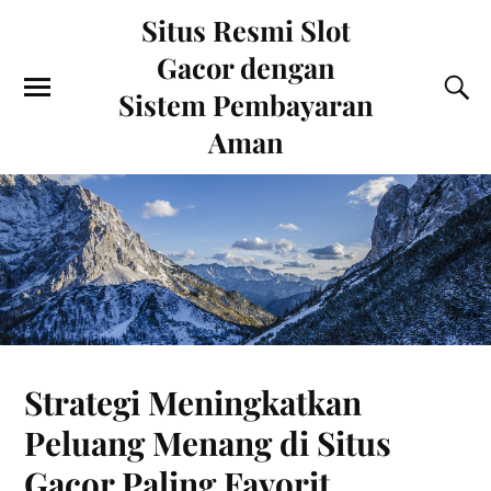
Situs Resmi Slot
Gacor dengan
Sistem Pembayaran
Aman
Strategi Meningkatkan
Peluang Menang di Situs
Gacor Paling Favorit