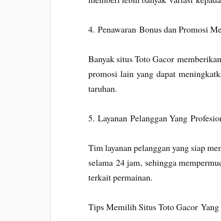
4. Penawaran Bonus dan Promosi Me
Banyak situs Toto Gacor memberikan
promosi lain yang dapat meningkat
taruhan.
5. Layanan Pelanggan Yang Profesio
Tim layanan pelanggan yang siap me
selama 24 jam, sehingga mempermud
terkait permainan.
Tips Memilih Situs Toto Gacor Yang