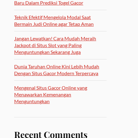
Baru Dalam Prediksi Togel Gacor
Teknik Efektif Mengelola Modal Saat
Bermain Judi Online agar Tetap Aman
Jangan Lewatkan! Cara Mudah Meraih
Jackpot di Situs Slot yang Paling
Menguntungkan Sekarang Juga
Dunia Taruhan Online Kini Lebih Mudah
Dengan Situs Gacor Modern Terpercaya
Mengenal Situs Gacor Online yang
Menawarkan Kemenangan
Menguntungkan
Recent Comments