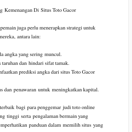
ng Kemenangan Di Situs Toto Gacor
a pemain juga perlu menerapkan strategi untuk
reka, antara lain:
ola angka yang sering muncul.
aruhan dan hindari sifat tamak.
atkan prediksi angka dari situs Toto Gacor
s dan penawaran untuk meningkatkan kapital.
terbaik bagi para penggemar judi toto online
g tinggi serta pengalaman bermain yang
perhatikan panduan dalam memilih situs yang