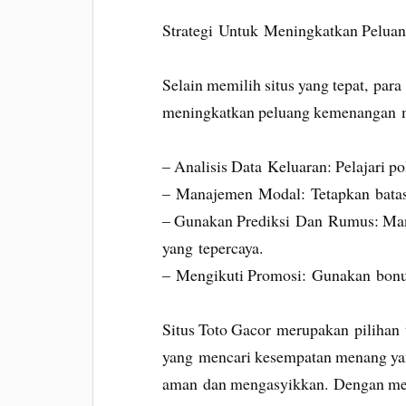
Strategi Untuk Meningkatkan Pelua
Selain memilih situs yang tepat, par
meningkatkan peluang kemenangan me
– Analisis Data Keluaran: Pelajari p
– Manajemen Modal: Tetapkan batas t
– Gunakan Prediksi Dan Rumus: Manfa
yang tepercaya.
– Mengikuti Promosi: Gunakan bonu
Situs Toto Gacor merupakan pilihan 
yang mencari kesempatan menang yan
aman dan mengasyikkan. Dengan mem