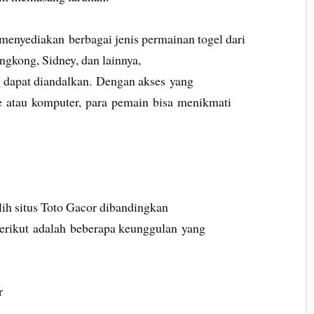
menyediakan berbagai jenis permainan togel dari
ngkong, Sidney, dan lainnya,
 dapat diandalkan. Dengan akses yang
 atau komputer, para pemain bisa menikmati
h situs Toto Gacor dibandingkan
Berikut adalah beberapa keunggulan yang
r