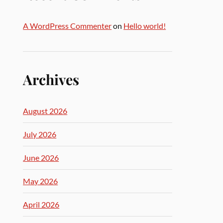
A WordPress Commenter
on
Hello world!
Archives
August 2026
July 2026
June 2026
May 2026
April 2026