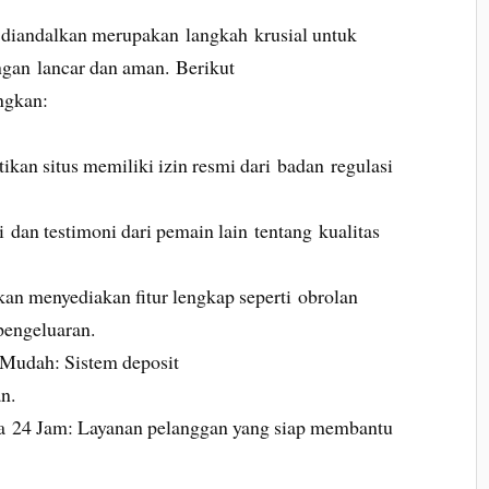
 diandalkan merupakan langkah krusial untuk
gan lancar dan aman. Berikut
ngkan:
ikan situs memiliki izin resmi dari badan regulasi
 dan testimoni dari pemain lain tentang kualitas
kan menyediakan fitur lengkap seperti obrolan
pengeluaran.
Mudah: Sistem deposit
n.
a 24 Jam: Layanan pelanggan yang siap membantu