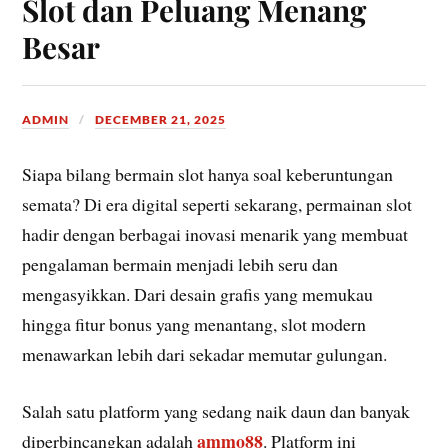
Slot dan Peluang Menang
Besar
ADMIN
DECEMBER 21, 2025
Siapa bilang bermain slot hanya soal keberuntungan
semata? Di era digital seperti sekarang, permainan slot
hadir dengan berbagai inovasi menarik yang membuat
pengalaman bermain menjadi lebih seru dan
mengasyikkan. Dari desain grafis yang memukau
hingga fitur bonus yang menantang, slot modern
menawarkan lebih dari sekadar memutar gulungan.
Salah satu platform yang sedang naik daun dan banyak
ammo88
diperbincangkan adalah
. Platform ini