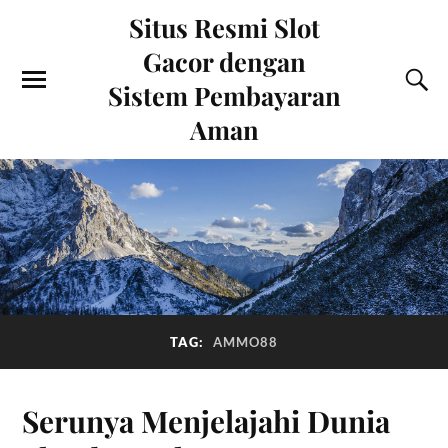
Situs Resmi Slot
Gacor dengan
Sistem Pembayaran
Aman
TAG:
AMMO88
Serunya Menjelajahi Dunia