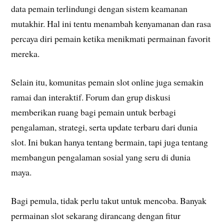
data pemain terlindungi dengan sistem keamanan
mutakhir. Hal ini tentu menambah kenyamanan dan rasa
percaya diri pemain ketika menikmati permainan favorit
mereka.
Selain itu, komunitas pemain slot online juga semakin
ramai dan interaktif. Forum dan grup diskusi
memberikan ruang bagi pemain untuk berbagi
pengalaman, strategi, serta update terbaru dari dunia
slot. Ini bukan hanya tentang bermain, tapi juga tentang
membangun pengalaman sosial yang seru di dunia
maya.
Bagi pemula, tidak perlu takut untuk mencoba. Banyak
permainan slot sekarang dirancang dengan fitur