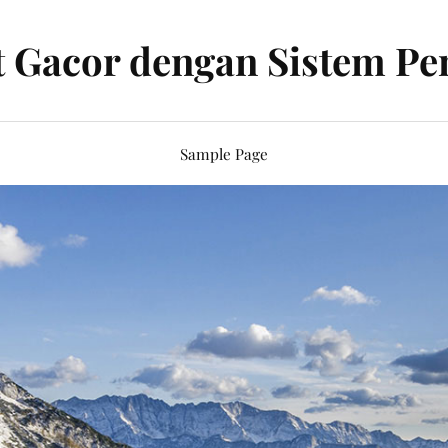
ot Gacor dengan Sistem 
Sample Page