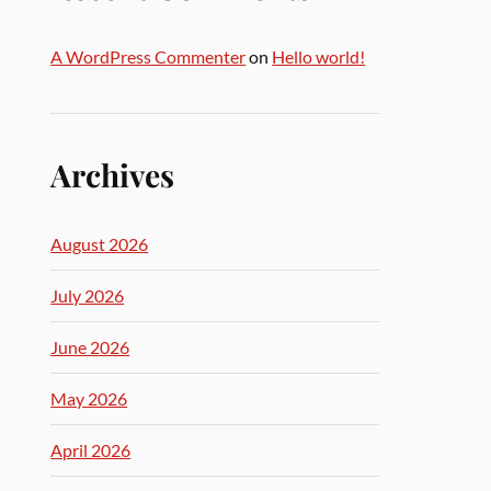
A WordPress Commenter
on
Hello world!
Archives
August 2026
July 2026
June 2026
May 2026
April 2026