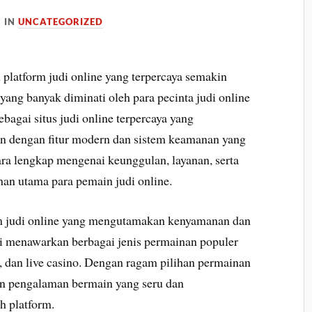
IN
UNCATEGORIZED
an platform judi online yang terpercaya semakin
 yang banyak diminati oleh para pecinta judi online
sebagai situs judi online terpercaya yang
n dengan fitur modern dan sistem keamanan yang
ara lengkap mengenai keunggulan, layanan, serta
an utama para pemain judi online.
m judi online yang mengutamakan kenyamanan dan
i menawarkan berbagai jenis permainan populer
el, dan live casino. Dengan ragam pilihan permainan
an pengalaman bermain yang seru dan
h platform.