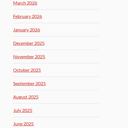
March 2026
February 2026
January 2026
December 2025
November 2025
October 2025
September 2025
August 2025
July 2025
June 2025