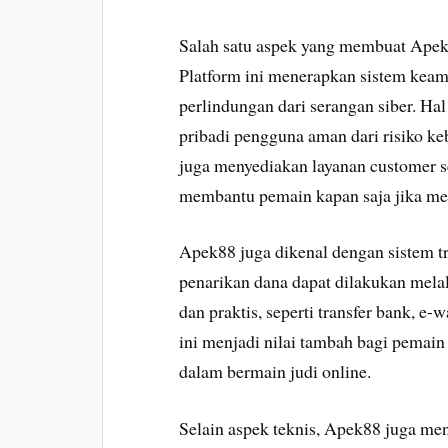
Salah satu aspek yang membuat Apek
Platform ini menerapkan sistem keama
perlindungan dari serangan siber. Ha
pribadi pengguna aman dari risiko ke
juga menyediakan layanan customer se
membantu pemain kapan saja jika men
Apek88 juga dikenal dengan sistem tr
penarikan dana dapat dilakukan mela
dan praktis, seperti transfer bank, e-
ini menjadi nilai tambah bagi pemai
dalam bermain judi online.
Selain aspek teknis, Apek88 juga m