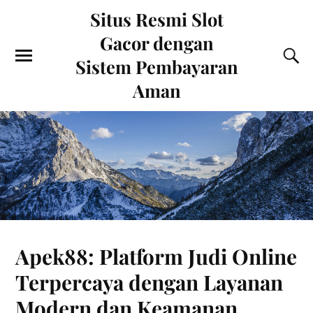
Situs Resmi Slot
Gacor dengan
Sistem Pembayaran
Aman
Apek88: Platform Judi Online
Terpercaya dengan Layanan
Modern dan Keamanan