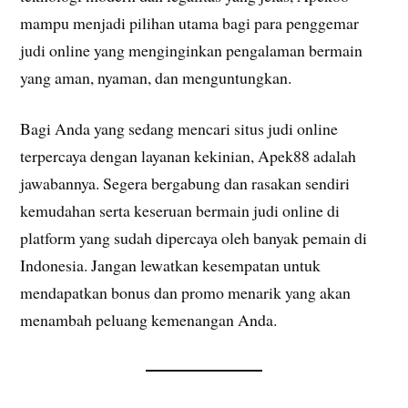
mampu menjadi pilihan utama bagi para penggemar
judi online yang menginginkan pengalaman bermain
yang aman, nyaman, dan menguntungkan.
Bagi Anda yang sedang mencari situs judi online
terpercaya dengan layanan kekinian, Apek88 adalah
jawabannya. Segera bergabung dan rasakan sendiri
kemudahan serta keseruan bermain judi online di
platform yang sudah dipercaya oleh banyak pemain di
Indonesia. Jangan lewatkan kesempatan untuk
mendapatkan bonus dan promo menarik yang akan
menambah peluang kemenangan Anda.