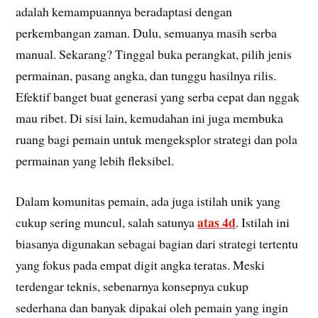
adalah kemampuannya beradaptasi dengan
perkembangan zaman. Dulu, semuanya masih serba
manual. Sekarang? Tinggal buka perangkat, pilih jenis
permainan, pasang angka, dan tunggu hasilnya rilis.
Efektif banget buat generasi yang serba cepat dan nggak
mau ribet. Di sisi lain, kemudahan ini juga membuka
ruang bagi pemain untuk mengeksplor strategi dan pola
permainan yang lebih fleksibel.
Dalam komunitas pemain, ada juga istilah unik yang
atas 4d
cukup sering muncul, salah satunya
. Istilah ini
biasanya digunakan sebagai bagian dari strategi tertentu
yang fokus pada empat digit angka teratas. Meski
terdengar teknis, sebenarnya konsepnya cukup
sederhana dan banyak dipakai oleh pemain yang ingin