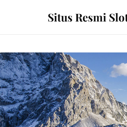
Situs Resmi Sl