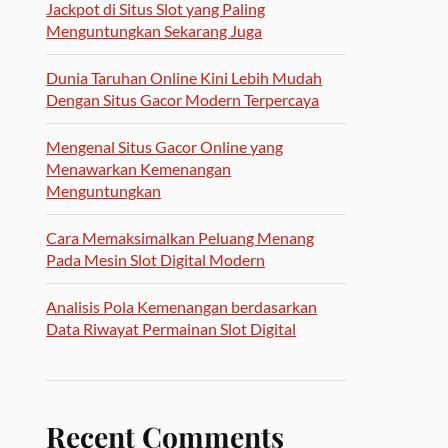
Jackpot di Situs Slot yang Paling
Menguntungkan Sekarang Juga
Dunia Taruhan Online Kini Lebih Mudah
Dengan Situs Gacor Modern Terpercaya
Mengenal Situs Gacor Online yang
Menawarkan Kemenangan
Menguntungkan
Cara Memaksimalkan Peluang Menang
Pada Mesin Slot Digital Modern
Analisis Pola Kemenangan berdasarkan
Data Riwayat Permainan Slot Digital
Recent Comments