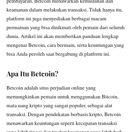
pembayaran, Betcoin menawarkan kemudahan dan
keamanan dalam melakukan transaksi. Tidak hanya itu,
platform ini juga menyediakan berbagai macam
permainan yang bisa dinikmati oleh pemain dari seluruh
dunia. Artikel ini akan memberikan panduan lengkap
mengenai Betcoin, cara bermain, serta keuntungan yang
bisa Anda peroleh saat bergabung di platform ini.
Apa Itu Betcoin?
Betcoin adalah situs perjudian online yang
memungkinkan pemain untuk menggunakan Bitcoin,
mata uang kripto yang sangat populer, sebagai alat
transaksi. Dengan pendekatan berbasis kripto, Betcoin
menawarkan keuntungan seperti kecepatan transaksi
yang lebih tinggi dan tingkat keamanan yang lebih baik