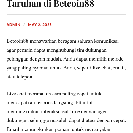
Taruhan di Betcoin88
ADMIN
MAY 2, 2025
Betcoin88 menawarkan beragam saluran komunikasi
agar pemain dapat menghubungi tim dukungan
pelanggan dengan mudah. Anda dapat memilih metode
yang paling nyaman untuk Anda, seperti live chat, email,
atau telepon.
Live chat merupakan cara paling cepat untuk
mendapatkan respons langsung. Fitur ini
memungkinkan interaksi real-time dengan agen
dukungan, sehingga masalah dapat diatasi dengan cepat.
Email memungkinkan pemain untuk menanyakan