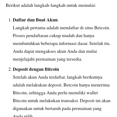
Berikut adalah langkah-langkah untuk memulai:
Daftar dan Buat Akun
Langkah pertama adalah mendaftar di situs Betcoin.
Proses pendaftaran cukup mudah dan hanya
membutuhkan beberapa informasi dasar. Setelah itu,
Anda dapat mengakses akun Anda dan mulai
menjelajahi permainan yang tersedia.
Deposit dengan Bitcoin
Setelah akun Anda terdaftar, langkah berikutnya
adalah melakukan deposit. Betcoin hanya menerima
Bitcoin, sehingga Anda perlu memiliki wallet
Bitcoin untuk melakukan transaksi. Deposit ini akan
digunakan untuk bertaruh pada permainan yang
Anda pilih.