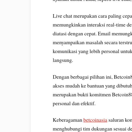
Live chat merupakan cara paling cepa
memungkinkan interaksi real-time d
diatasi dengan cepat. Email memung
menyampaikan masalah secara terstruk
komunikasi yang lebih personal untuk
langsung.
Dengan berbagai pilihan ini, Betcoi
akses mudah ke bantuan yang dibutu
merupakan bukti komitmen Betcoin8
personal dan efektif.
Keberagaman
betcoinasia
saluran ko
menghubungi tim dukungan sesuai de