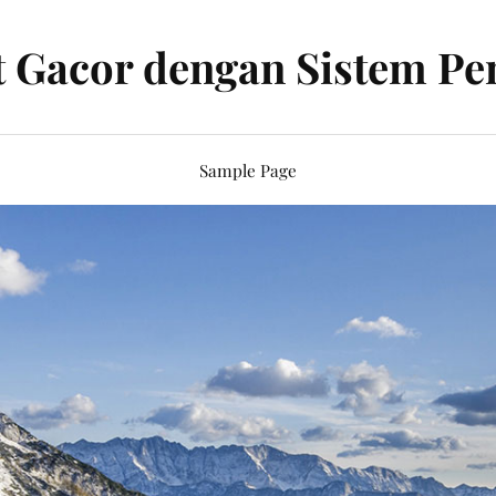
ot Gacor dengan Sistem 
Sample Page