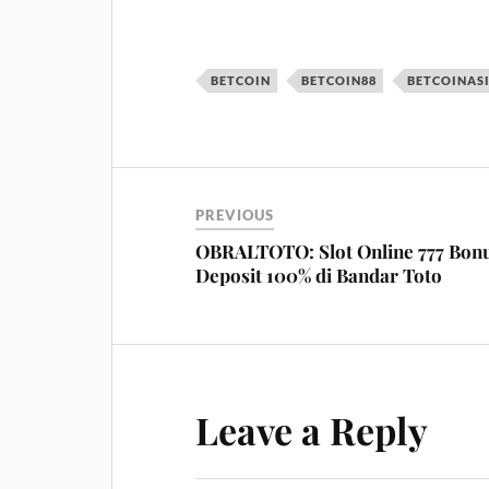
BETCOIN
BETCOIN88
BETCOINAS
PREVIOUS
OBRALTOTO: Slot Online 777 Bon
Deposit 100% di Bandar Toto
Leave a Reply