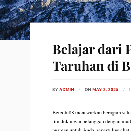
Belajar dari
Taruhan di B
BY
ADMIN
ON
MAY 2, 2025
Betcoin88 menawarkan beragam salu
tim dukungan pelanggan dengan muda
nyaman untuk Anda, seperti live chat, 