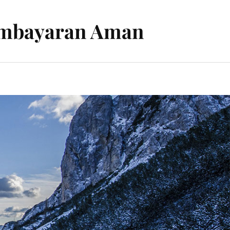
Pembayaran Aman