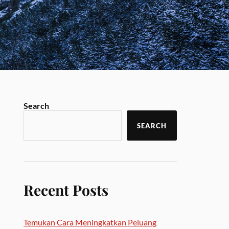
Search
SEARCH
Recent Posts
Temukan Cara Meningkatkan Peluang