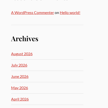
A WordPress Commenter
on
Hello world!
Archives
August 2026
July 2026
June 2026
May 2026
April 2026