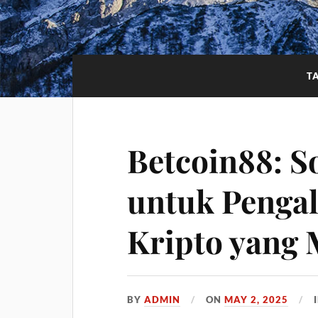
T
Betcoin88: S
untuk Penga
Kripto yang
BY
ADMIN
ON
MAY 2, 2025