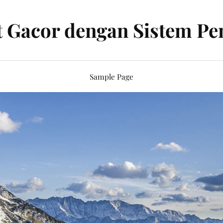
ot Gacor dengan Sistem 
Sample Page