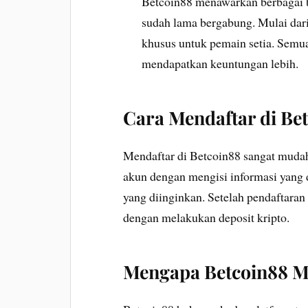
Betcoin88 menawarkan berbagai 
sudah lama bergabung. Mulai dar
khusus untuk pemain setia. Semua
mendapatkan keuntungan lebih.
Cara Mendaftar di Be
Mendaftar di Betcoin88 sangat mudah
akun dengan mengisi informasi yang 
yang diinginkan. Setelah pendaftaran
dengan melakukan deposit kripto.
Mengapa Betcoin88 Me