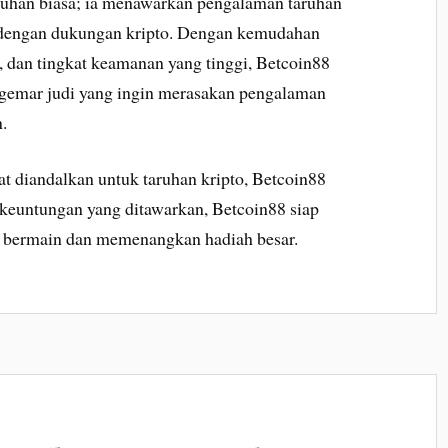
ruhan biasa; ia menawarkan pengalaman taruhan
 dengan dukungan kripto. Dengan kemudahan
n, dan tingkat keamanan yang tinggi, Betcoin88
nggemar judi yang ingin merasakan pengalaman
.
t diandalkan untuk taruhan kripto, Betcoin88
keuntungan yang ditawarkan, Betcoin88 siap
 bermain dan memenangkan hadiah besar.