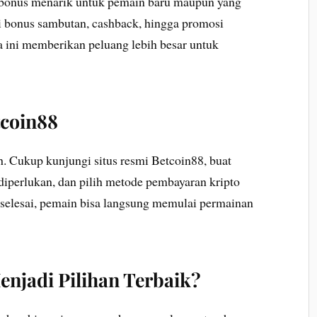
bonus menarik untuk pemain baru maupun yang
i bonus sambutan, cashback, hingga promosi
 ini memberikan peluang lebih besar untuk
tcoin88
. Cukup kunjungi situs resmi Betcoin88, buat
diperlukan, dan pilih metode pembayaran kripto
 selesai, pemain bisa langsung memulai permainan
njadi Pilihan Terbaik?