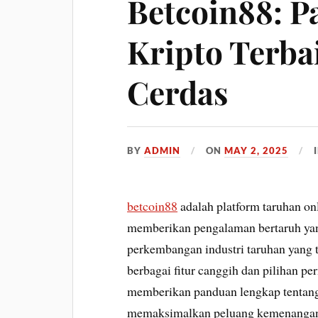
Betcoin88: 
Kripto Terba
Cerdas
BY
ADMIN
ON
MAY 2, 2025
betcoin88
adalah platform taruhan on
memberikan pengalaman bertaruh ya
perkembangan industri taruhan yang 
berbagai fitur canggih dan pilihan pe
memberikan panduan lengkap tentang 
memaksimalkan peluang kemenanga