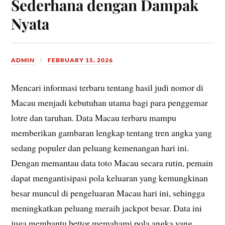
Sederhana dengan Dampak
Nyata
ADMIN
FEBRUARY 15, 2026
Mencari informasi terbaru tentang hasil judi nomor di
Macau menjadi kebutuhan utama bagi para penggemar
lotre dan taruhan. Data Macau terbaru mampu
memberikan gambaran lengkap tentang tren angka yang
sedang populer dan peluang kemenangan hari ini.
Dengan memantau data toto Macau secara rutin, pemain
dapat mengantisipasi pola keluaran yang kemungkinan
besar muncul di pengeluaran Macau hari ini, sehingga
meningkatkan peluang meraih jackpot besar. Data ini
juga membantu bettor memahami pola angka yang