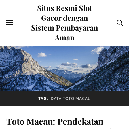
Situs Resmi Slot
Gacor dengan
Sistem Pembayaran
Aman
TAG:
DATA TOTO MACAU
Toto Macau: Pendekatan