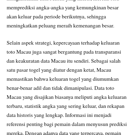
memprediksi angka-angka yang kemungkinan besar
akan keluar pada periode berikutnya, sehingga
meningkatkan peluang meraih kemenangan besar.
Selain aspek strategi, kepercayaan terhadap keluaran
toto Macau juga sangat bergantung pada transparansi
dan keakuratan data Macau itu sendiri. Sebagai salah
satu pasar togel yang diatur dengan ketat, Macau
memastikan bahwa keluaran togel yang diumumkan
benar-benar adil dan tidak dimanipulasi. Data toto
Macau yang disajikan biasanya meliputi angka keluaran
terbaru, statistik angka yang sering keluar, dan rekapan
data historis yang lengkap. Informasi ini menjadi
referensi penting bagi pemain dalam menyusun prediksi
mereka. Dengan adanya data yang terpercaya, pemain