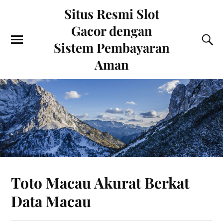
Situs Resmi Slot
Gacor dengan
Sistem Pembayaran
Aman
Toto Macau Akurat Berkat
Data Macau