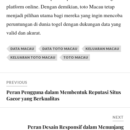
platform online. Dengan demikian, toto Macau tetap
menjadi pilihan utama bagi mereka yang ingin mencoba
peruntungan di dunia togel dengan dukungan data yang
valid dan akurat.
DATA MACAU
DATA TOTO MACAU
KELUARAN MACAU
KELUARAN TOTO MACAU
TOTO MACAU
PREVIOUS
Peran Pengguna dalam Membentuk Reputasi Situs
Gacor yang Berkualitas
NEXT
Peran Desain Responsif dalam Menunjang