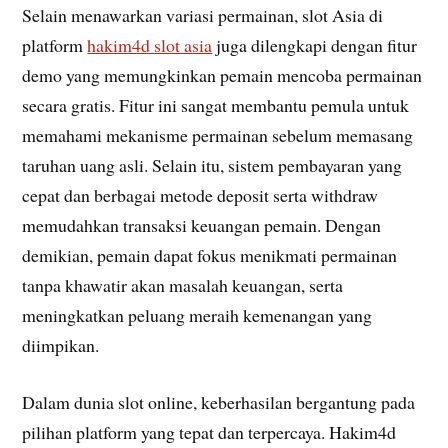
Selain menawarkan variasi permainan, slot Asia di
platform
hakim4d slot asia
juga dilengkapi dengan fitur
demo yang memungkinkan pemain mencoba permainan
secara gratis. Fitur ini sangat membantu pemula untuk
memahami mekanisme permainan sebelum memasang
taruhan uang asli. Selain itu, sistem pembayaran yang
cepat dan berbagai metode deposit serta withdraw
memudahkan transaksi keuangan pemain. Dengan
demikian, pemain dapat fokus menikmati permainan
tanpa khawatir akan masalah keuangan, serta
meningkatkan peluang meraih kemenangan yang
diimpikan.
Dalam dunia slot online, keberhasilan bergantung pada
pilihan platform yang tepat dan terpercaya. Hakim4d