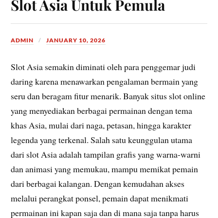
Slot Asia Untuk Pemula
ADMIN
JANUARY 10, 2026
Slot Asia semakin diminati oleh para penggemar judi
daring karena menawarkan pengalaman bermain yang
seru dan beragam fitur menarik. Banyak situs slot online
yang menyediakan berbagai permainan dengan tema
khas Asia, mulai dari naga, petasan, hingga karakter
legenda yang terkenal. Salah satu keunggulan utama
dari slot Asia adalah tampilan grafis yang warna-warni
dan animasi yang memukau, mampu memikat pemain
dari berbagai kalangan. Dengan kemudahan akses
melalui perangkat ponsel, pemain dapat menikmati
permainan ini kapan saja dan di mana saja tanpa harus