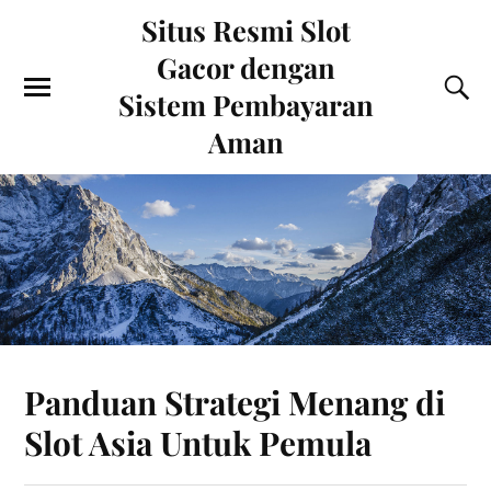
Situs Resmi Slot
Gacor dengan
Sistem Pembayaran
Aman
Panduan Strategi Menang di
Slot Asia Untuk Pemula