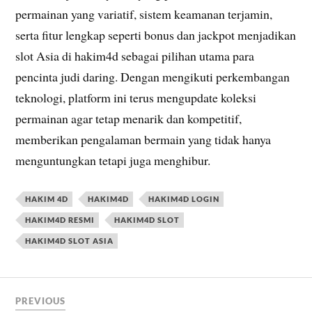
permainan yang variatif, sistem keamanan terjamin,
serta fitur lengkap seperti bonus dan jackpot menjadikan
slot Asia di hakim4d sebagai pilihan utama para
pencinta judi daring. Dengan mengikuti perkembangan
teknologi, platform ini terus mengupdate koleksi
permainan agar tetap menarik dan kompetitif,
memberikan pengalaman bermain yang tidak hanya
menguntungkan tetapi juga menghibur.
HAKIM 4D
HAKIM4D
HAKIM4D LOGIN
HAKIM4D RESMI
HAKIM4D SLOT
HAKIM4D SLOT ASIA
PREVIOUS