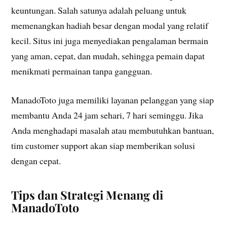
keuntungan. Salah satunya adalah peluang untuk
memenangkan hadiah besar dengan modal yang relatif
kecil. Situs ini juga menyediakan pengalaman bermain
yang aman, cepat, dan mudah, sehingga pemain dapat
menikmati permainan tanpa gangguan.
ManadoToto juga memiliki layanan pelanggan yang siap
membantu Anda 24 jam sehari, 7 hari seminggu. Jika
Anda menghadapi masalah atau membutuhkan bantuan,
tim customer support akan siap memberikan solusi
dengan cepat.
Tips dan Strategi Menang di
ManadoToto