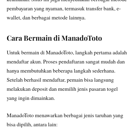
pembayaran yang nyaman, termasuk transfer bank, e-
wallet, dan berbagai metode lainnya.
Cara Bermain di ManadoToto
Untuk bermain di ManadoToto, langkah pertama adalah
mendaftar akun. Proses pendaftaran sangat mudah dan
hanya membutuhkan beberapa langkah sederhana.
Setelah berhasil mendaftar, pemain bisa langsung
melakukan deposit dan memilih jenis pasaran togel
yang ingin dimainkan.
ManadoToto menawarkan berbagai jenis taruhan yang
bisa dipilih, antara lain: