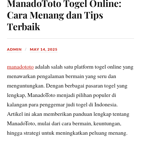
ManadoToto Togel Online:
Cara Menang dan Tips
Terbaik
ADMIN
MAY 14, 2025
manadototo
adalah salah satu platform togel online yang
menawarkan pengalaman bermain yang seru dan
menguntungkan. Dengan berbagai pasaran togel yang
lengkap, ManadoToto menjadi pilihan populer di
kalangan para penggemar judi togel di Indonesia.
Artikel ini akan memberikan panduan lengkap tentang
ManadoToto, mulai dari cara bermain, keuntungan,
hingga strategi untuk meningkatkan peluang menang.