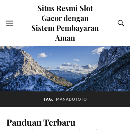
Situs Resmi Slot
Gacor dengan
Sistem Pembayaran
Aman
TAG:
MANADOTOTO
Panduan Terbaru