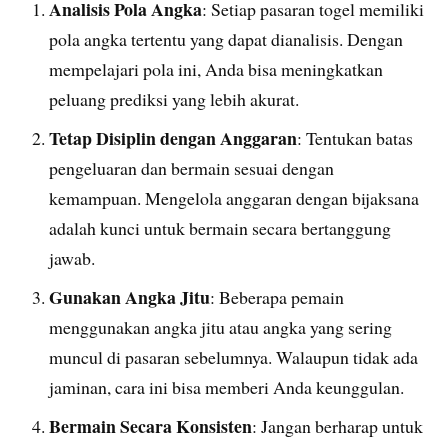
Analisis Pola Angka
: Setiap pasaran togel memiliki
pola angka tertentu yang dapat dianalisis. Dengan
mempelajari pola ini, Anda bisa meningkatkan
peluang prediksi yang lebih akurat.
Tetap Disiplin dengan Anggaran
: Tentukan batas
pengeluaran dan bermain sesuai dengan
kemampuan. Mengelola anggaran dengan bijaksana
adalah kunci untuk bermain secara bertanggung
jawab.
Gunakan Angka Jitu
: Beberapa pemain
menggunakan angka jitu atau angka yang sering
muncul di pasaran sebelumnya. Walaupun tidak ada
jaminan, cara ini bisa memberi Anda keunggulan.
Bermain Secara Konsisten
: Jangan berharap untuk