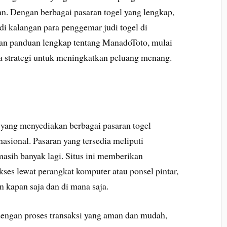
. Dengan berbagai pasaran togel yang lengkap,
i kalangan para penggemar judi togel di
kan panduan lengkap tentang ManadoToto, mulai
ga strategi untuk meningkatkan peluang menang.
 yang menyediakan berbagai pasaran togel
asional. Pasaran yang tersedia meliputi
asih banyak lagi. Situs ini memberikan
es lewat perangkat komputer atau ponsel pintar,
kapan saja dan di mana saja.
 dengan proses transaksi yang aman dan mudah,