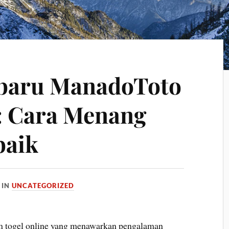
baru ManadoToto
: Cara Menang
baik
IN
UNCATEGORIZED
rm togel online yang menawarkan pengalaman