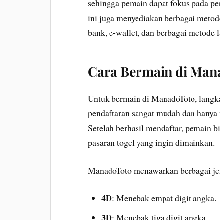
sehingga pemain dapat fokus pada pe
ini juga menyediakan berbagai metod
bank, e-wallet, dan berbagai metode l
Cara Bermain di Man
Untuk bermain di ManadoToto, langka
pendaftaran sangat mudah dan hanya
Setelah berhasil mendaftar, pemain b
pasaran togel yang ingin dimainkan.
ManadoToto menawarkan berbagai jenis
4D
: Menebak empat digit angka.
3D
: Menebak tiga digit angka.