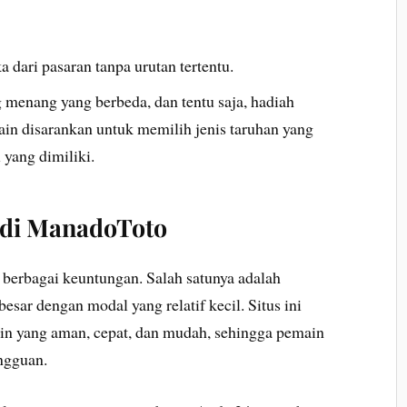
 dari pasaran tanpa urutan tertentu.
g menang yang berbeda, dan tentu saja, hadiah
ain disarankan untuk memilih jenis taruhan yang
yang dimiliki.
 di ManadoToto
erbagai keuntungan. Salah satunya adalah
ar dengan modal yang relatif kecil. Situs ini
n yang aman, cepat, dan mudah, sehingga pemain
ngguan.