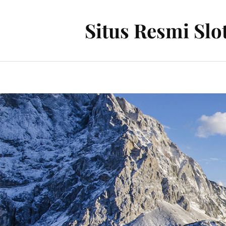
Situs Resmi Sl