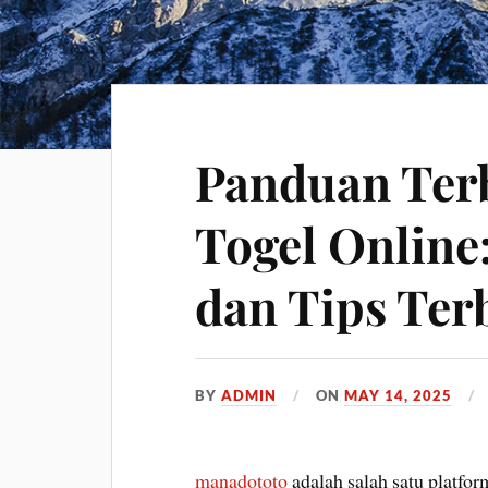
Panduan Ter
Togel Online
dan Tips Ter
BY
ADMIN
ON
MAY 14, 2025
manadototo
adalah salah satu platfo