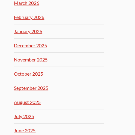
March 2026
February 2026
January 2026
December 2025
November 2025
October 2025
September 2025
August 2025
July 2025
June 2025