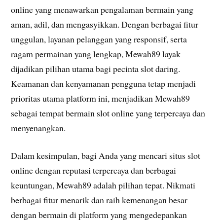
online yang menawarkan pengalaman bermain yang
aman, adil, dan mengasyikkan. Dengan berbagai fitur
unggulan, layanan pelanggan yang responsif, serta
ragam permainan yang lengkap, Mewah89 layak
dijadikan pilihan utama bagi pecinta slot daring.
Keamanan dan kenyamanan pengguna tetap menjadi
prioritas utama platform ini, menjadikan Mewah89
sebagai tempat bermain slot online yang terpercaya dan
menyenangkan.
Dalam kesimpulan, bagi Anda yang mencari situs slot
online dengan reputasi terpercaya dan berbagai
keuntungan, Mewah89 adalah pilihan tepat. Nikmati
berbagai fitur menarik dan raih kemenangan besar
dengan bermain di platform yang mengedepankan