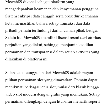
Mewah89 dikenal sebagai platform yang
mengedepankan keamanan dan kenyamanan pengguna.
Sistem enkripsi data canggih serta prosedur keamanan
ketat memastikan bahwa setiap transaksi dan data
pribadi pemain terlindungi dari ancaman pihak ketiga.
Selain itu, Mewah89 memiliki lisensi resmi dari otoritas
perjudian yang diakui, sehingga menjamin keadilan
permainan dan transparansi dalam setiap aktivitas yang
dilakukan di platform ini.
Salah satu keunggulan dari Mewah89 adalah ragam
pilihan permainan slot yang ditawarkan. Pemain dapat
menikmati berbagai jenis slot, mulai dari klasik hingga
video slot modern dengan grafis yang memukau. Setiap
permainan dilengkapi dengan fitur-fitur menarik seperti