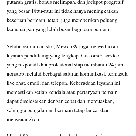
putaran gratis, bonus melimpah, dan jackpot progresif
yang besar. Fitur-fitur ini tidak hanya meningkatkan
keseruan bermain, tetapi juga memberikan peluang
kemenangan yang lebih besar bagi para pemain.
Selain permainan slot, Mewah89 juga menyediakan
layanan pendukung yang lengkap. Customer service
yang responsif dan profesional siap membantu 24 jam
nonstop melalui berbagai saluran komunikasi, termasuk
live chat, email, dan telepon. Keberadaan layanan ini
memastikan setiap kendala atau pertanyaan pemain
dapat diselesaikan dengan cepat dan memuaskan,
sehingga pengalaman bermain tetap lancar dan
menyenangkan.