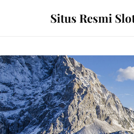
Situs Resmi Sl