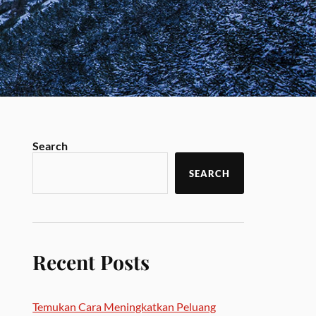
Search
SEARCH
Recent Posts
Temukan Cara Meningkatkan Peluang