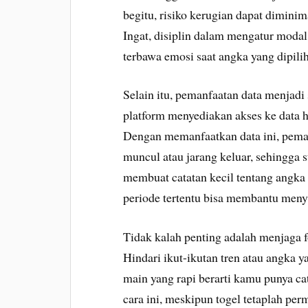
begitu, risiko kerugian dapat dimini
Ingat, disiplin dalam mengatur modal
terbawa emosi saat angka yang dipilih
Selain itu, pemanfaatan data menjadi
platform menyediakan akses ke data h
Dengan memanfaatkan data ini, pemai
muncul atau jarang keluar, sehingga st
membuat catatan kecil tentang angka
periode tertentu bisa membantu meny
Tidak kalah penting adalah menjaga f
Hindari ikut-ikutan tren atau angka ya
main yang rapi berarti kamu punya cat
cara ini, meskipun togel tetaplah pe