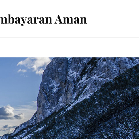
Pembayaran Aman