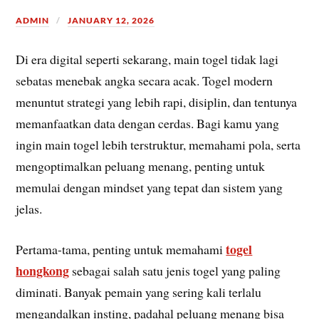
ADMIN
JANUARY 12, 2026
Di era digital seperti sekarang, main togel tidak lagi
sebatas menebak angka secara acak. Togel modern
menuntut strategi yang lebih rapi, disiplin, dan tentunya
memanfaatkan data dengan cerdas. Bagi kamu yang
ingin main togel lebih terstruktur, memahami pola, serta
mengoptimalkan peluang menang, penting untuk
memulai dengan mindset yang tepat dan sistem yang
jelas.
togel
Pertama-tama, penting untuk memahami
hongkong
sebagai salah satu jenis togel yang paling
diminati. Banyak pemain yang sering kali terlalu
mengandalkan insting, padahal peluang menang bisa