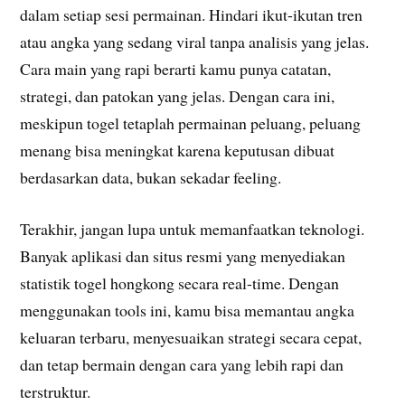
dalam setiap sesi permainan. Hindari ikut-ikutan tren
atau angka yang sedang viral tanpa analisis yang jelas.
Cara main yang rapi berarti kamu punya catatan,
strategi, dan patokan yang jelas. Dengan cara ini,
meskipun togel tetaplah permainan peluang, peluang
menang bisa meningkat karena keputusan dibuat
berdasarkan data, bukan sekadar feeling.
Terakhir, jangan lupa untuk memanfaatkan teknologi.
Banyak aplikasi dan situs resmi yang menyediakan
statistik togel hongkong secara real-time. Dengan
menggunakan tools ini, kamu bisa memantau angka
keluaran terbaru, menyesuaikan strategi secara cepat,
dan tetap bermain dengan cara yang lebih rapi dan
terstruktur.