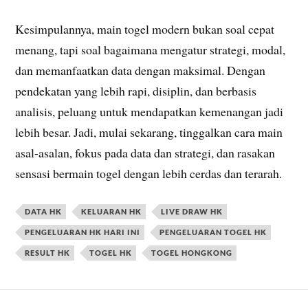
Kesimpulannya, main togel modern bukan soal cepat
menang, tapi soal bagaimana mengatur strategi, modal,
dan memanfaatkan data dengan maksimal. Dengan
pendekatan yang lebih rapi, disiplin, dan berbasis
analisis, peluang untuk mendapatkan kemenangan jadi
lebih besar. Jadi, mulai sekarang, tinggalkan cara main
asal-asalan, fokus pada data dan strategi, dan rasakan
sensasi bermain togel dengan lebih cerdas dan terarah.
DATA HK
KELUARAN HK
LIVE DRAW HK
PENGELUARAN HK HARI INI
PENGELUARAN TOGEL HK
RESULT HK
TOGEL HK
TOGEL HONGKONG