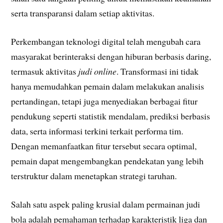
serta transparansi dalam setiap aktivitas.
Perkembangan teknologi digital telah mengubah cara
masyarakat berinteraksi dengan hiburan berbasis daring,
termasuk aktivitas
judi online
. Transformasi ini tidak
hanya memudahkan pemain dalam melakukan analisis
pertandingan, tetapi juga menyediakan berbagai fitur
pendukung seperti statistik mendalam, prediksi berbasis
data, serta informasi terkini terkait performa tim.
Dengan memanfaatkan fitur tersebut secara optimal,
pemain dapat mengembangkan pendekatan yang lebih
terstruktur dalam menetapkan strategi taruhan.
Salah satu aspek paling krusial dalam permainan judi
bola adalah pemahaman terhadap karakteristik liga dan