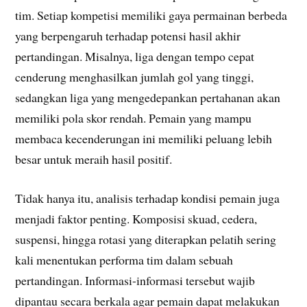
tim. Setiap kompetisi memiliki gaya permainan berbeda
yang berpengaruh terhadap potensi hasil akhir
pertandingan. Misalnya, liga dengan tempo cepat
cenderung menghasilkan jumlah gol yang tinggi,
sedangkan liga yang mengedepankan pertahanan akan
memiliki pola skor rendah. Pemain yang mampu
membaca kecenderungan ini memiliki peluang lebih
besar untuk meraih hasil positif.
Tidak hanya itu, analisis terhadap kondisi pemain juga
menjadi faktor penting. Komposisi skuad, cedera,
suspensi, hingga rotasi yang diterapkan pelatih sering
kali menentukan performa tim dalam sebuah
pertandingan. Informasi-informasi tersebut wajib
dipantau secara berkala agar pemain dapat melakukan