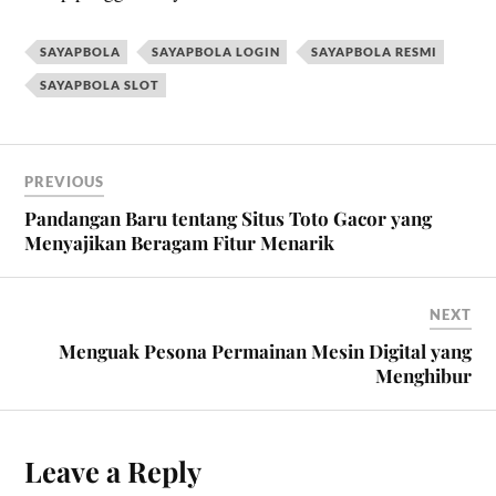
SAYAPBOLA
SAYAPBOLA LOGIN
SAYAPBOLA RESMI
SAYAPBOLA SLOT
PREVIOUS
Pandangan Baru tentang Situs Toto Gacor yang
Menyajikan Beragam Fitur Menarik
NEXT
Menguak Pesona Permainan Mesin Digital yang
Menghibur
Leave a Reply