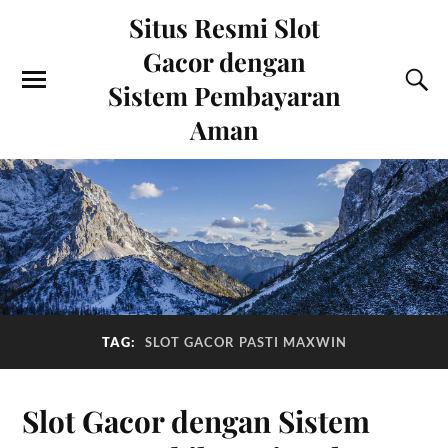
Situs Resmi Slot
Gacor dengan
Sistem Pembayaran
Aman
TAG:
SLOT GACOR PASTI MAXWIN
Slot Gacor dengan Sistem