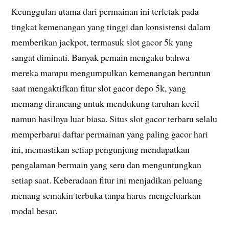
Keunggulan utama dari permainan ini terletak pada
tingkat kemenangan yang tinggi dan konsistensi dalam
memberikan jackpot, termasuk slot gacor 5k yang
sangat diminati. Banyak pemain mengaku bahwa
mereka mampu mengumpulkan kemenangan beruntun
saat mengaktifkan fitur slot gacor depo 5k, yang
memang dirancang untuk mendukung taruhan kecil
namun hasilnya luar biasa. Situs slot gacor terbaru selalu
memperbarui daftar permainan yang paling gacor hari
ini, memastikan setiap pengunjung mendapatkan
pengalaman bermain yang seru dan menguntungkan
setiap saat. Keberadaan fitur ini menjadikan peluang
menang semakin terbuka tanpa harus mengeluarkan
modal besar.