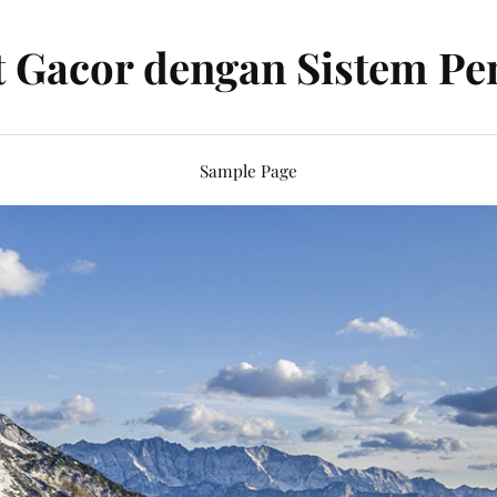
ot Gacor dengan Sistem 
Sample Page