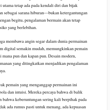
 utama tetap ada pada kendali diri dan bijak
an sebagai sarana hiburan—bukan ketergantungan
Dengan begitu, pengalaman bermain akan tetap
iko yang berlebihan.
 juga membawa angin segar dalam dunia permainan
form digital semakin mudah, memungkinkan pemain
di mana pun dan kapan pun. Desain modern,
keamanan yang ditingkatkan menjadikan pengalaman
aya.
nyak pemain yang menganggap permainan ini
la dan intuisi. Mereka percaya bahwa di balik
an bahwa keberuntungan sering kali berpihak pada
tidak ada rumus pasti untuk menang, ada kepuasan