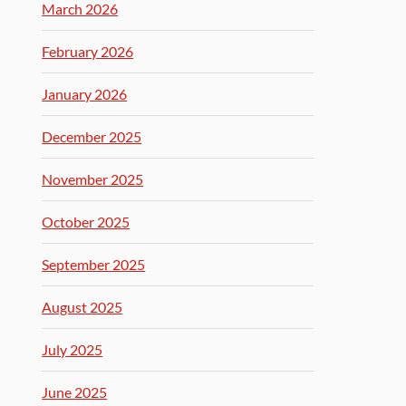
March 2026
February 2026
January 2026
December 2025
November 2025
October 2025
September 2025
August 2025
July 2025
June 2025