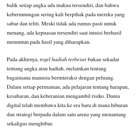
balik setiap angka ada makna tersendiri, dan bahwa
keberuntungan sering kali berpihak pada mereka yang
sabar dan teliti. Meski tidak ada rumus pasti untuk
menang, ada kepuasan tersendiri saat intuisi berhasil
menuntun pada hasil yang diharapkan.
Pada akhirnya,
togel hadiah terbesar
bukan sekadar
tentang angka atau hadiah, melainkan tentang
bagaimana manusia berinteraksi dengan peluang.
Dalam setiap permainan, ada pelajaran tentang harapan,
kesabaran, dan keberanian mengambil risiko. Dunia
digital telah membawa kita ke era baru di mana hiburan
dan strategi berpadu dalam satu arena yang menantang
sekaligus menghibur.