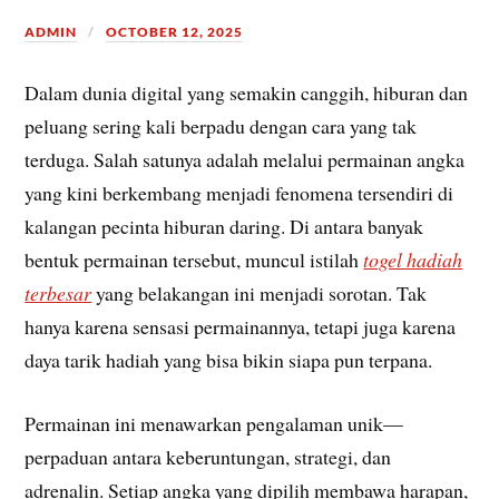
ADMIN
OCTOBER 12, 2025
Dalam dunia digital yang semakin canggih, hiburan dan
peluang sering kali berpadu dengan cara yang tak
terduga. Salah satunya adalah melalui permainan angka
yang kini berkembang menjadi fenomena tersendiri di
kalangan pecinta hiburan daring. Di antara banyak
bentuk permainan tersebut, muncul istilah
togel hadiah
terbesar
yang belakangan ini menjadi sorotan. Tak
hanya karena sensasi permainannya, tetapi juga karena
daya tarik hadiah yang bisa bikin siapa pun terpana.
Permainan ini menawarkan pengalaman unik—
perpaduan antara keberuntungan, strategi, dan
adrenalin. Setiap angka yang dipilih membawa harapan,