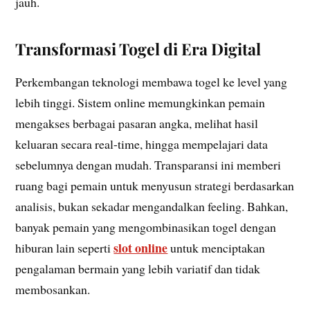
jauh.
Transformasi Togel di Era Digital
Perkembangan teknologi membawa togel ke level yang
lebih tinggi. Sistem online memungkinkan pemain
mengakses berbagai pasaran angka, melihat hasil
keluaran secara real-time, hingga mempelajari data
sebelumnya dengan mudah. Transparansi ini memberi
ruang bagi pemain untuk menyusun strategi berdasarkan
analisis, bukan sekadar mengandalkan feeling. Bahkan,
banyak pemain yang mengombinasikan togel dengan
slot online
hiburan lain seperti
untuk menciptakan
pengalaman bermain yang lebih variatif dan tidak
membosankan.