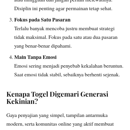
Disiplin ini penting agar permainan tetap sehat.
Fokus pada Satu Pasaran
Terlalu banyak mencoba justru membuat strategi
tidak maksimal. Fokus pada satu atau dua pasaran
yang benar-benar dipahami.
Main Tanpa Emosi
Emosi sering menjadi penyebab kekalahan beruntun.
Saat emosi tidak stabil, sebaiknya berhenti sejenak.
Kenapa Togel Digemari Generasi
Kekinian?
Gaya penyajian yang simpel, tampilan antarmuka
modern, serta komunitas online yang aktif membuat