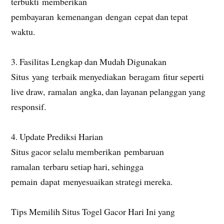
terbukti memberikan
pembayaran kemenangan dengan cepat dan tepat
waktu.
3. Fasilitas Lengkap dan Mudah Digunakan
Situs yang terbaik menyediakan beragam fitur seperti
live draw, ramalan angka, dan layanan pelanggan yang
responsif.
4. Update Prediksi Harian
Situs gacor selalu memberikan pembaruan
ramalan terbaru setiap hari, sehingga
pemain dapat menyesuaikan strategi mereka.
Tips Memilih Situs Togel Gacor Hari Ini yang