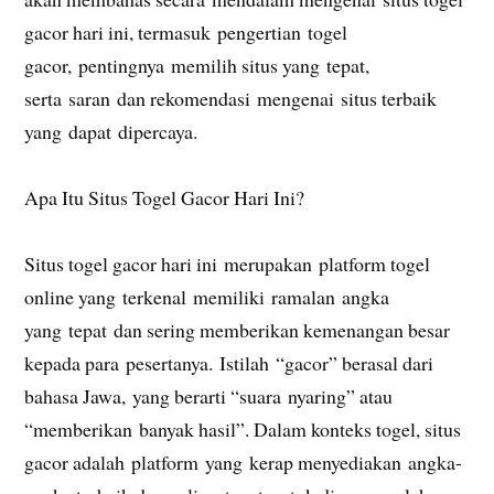
gacor hari ini, termasuk pengertian togel
gacor, pentingnya memilih situs yang tepat,
serta saran dan rekomendasi mengenai situs terbaik
yang dapat dipercaya.
Apa Itu Situs Togel Gacor Hari Ini?
Situs togel gacor hari ini merupakan platform togel
online yang terkenal memiliki ramalan angka
yang tepat dan sering memberikan kemenangan besar
kepada para pesertanya. Istilah “gacor” berasal dari
bahasa Jawa, yang berarti “suara nyaring” atau
“memberikan banyak hasil”. Dalam konteks togel, situs
gacor adalah platform yang kerap menyediakan angka-