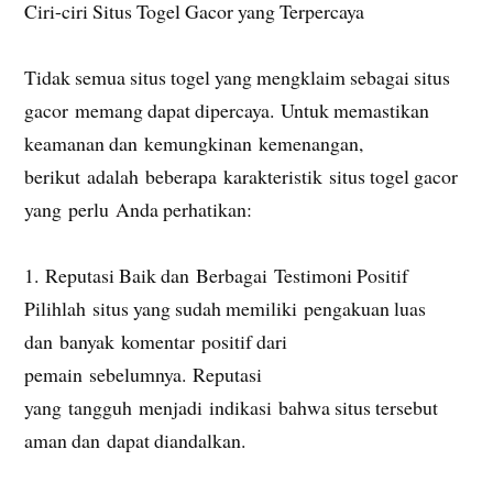
Ciri-ciri Situs Togel Gacor yang Terpercaya
Tidak semua situs togel yang mengklaim sebagai situs
gacor memang dapat dipercaya. Untuk memastikan
keamanan dan kemungkinan kemenangan,
berikut adalah beberapa karakteristik situs togel gacor
yang perlu Anda perhatikan:
1. Reputasi Baik dan Berbagai Testimoni Positif
Pilihlah situs yang sudah memiliki pengakuan luas
dan banyak komentar positif dari
pemain sebelumnya. Reputasi
yang tangguh menjadi indikasi bahwa situs tersebut
aman dan dapat diandalkan.