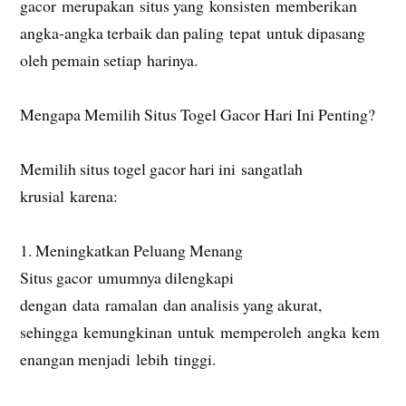
gacor merupakan situs yang konsisten memberikan
angka-angka terbaik dan paling tepat untuk dipasang
oleh pemain setiap harinya.
Mengapa Memilih Situs Togel Gacor Hari Ini Penting?
Memilih situs togel gacor hari ini sangatlah
krusial karena:
1. Meningkatkan Peluang Menang
Situs gacor umumnya dilengkapi
dengan data ramalan dan analisis yang akurat,
sehingga kemungkinan untuk memperoleh angka kem
enangan menjadi lebih tinggi.