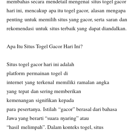
membahas secara mendetail mengenai situs togel gacor
hari ini, mencakup apa itu togel gacor, alasan mengapa
penting untuk memilih situs yang gacor, serta saran dan
rekomendasi untuk situs terbaik yang dapat diandalkan.
Apa Itu Situs Togel Gacor Hari Ini?
Situs togel gacor hari ini adalah
platform permainan togel di
internet yang terkenal memiliki ramalan angka
yang tepat dan sering memberikan
kemenangan signifikan kepada
para pesertanya. Istilah “gacor” berasal dari bahasa
Jawa yang berarti “suara nyaring” atau
“hasil melimpah”. Dalam konteks togel, situs