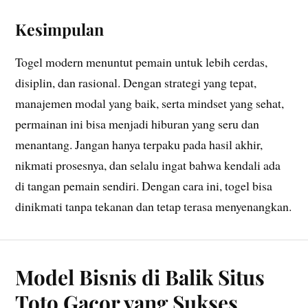
Kesimpulan
Togel modern menuntut pemain untuk lebih cerdas,
disiplin, dan rasional. Dengan strategi yang tepat,
manajemen modal yang baik, serta mindset yang sehat,
permainan ini bisa menjadi hiburan yang seru dan
menantang. Jangan hanya terpaku pada hasil akhir,
nikmati prosesnya, dan selalu ingat bahwa kendali ada
di tangan pemain sendiri. Dengan cara ini, togel bisa
dinikmati tanpa tekanan dan tetap terasa menyenangkan.
Model Bisnis di Balik Situs
Toto Gacor yang Sukses