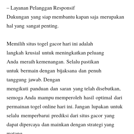
– Layanan Pelanggan Responsif
Dukungan yang siap membantu kapan saja merupakan
hal yang sangat penting.
Memilih situs togel gacor hari ini adalah
langkah krusial untuk meningkatkan peluang
Anda meraih kemenangan. Selalu pastikan
untuk bermain dengan bijaksana dan penuh
tanggung jawab. Dengan
mengikuti panduan dan saran yang telah disebutkan,
semoga Anda mampu memperoleh hasil optimal dari
permainan togel online hari ini. Jangan lupakan untuk
selalu memperbarui prediksi dari situs gacor yang
dapat dipercaya dan mainkan dengan strategi yang
matang.