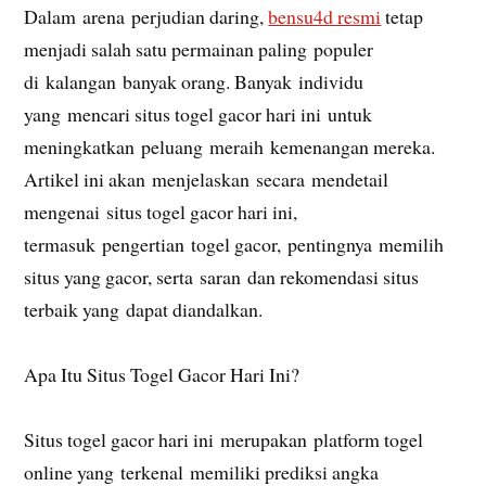
Dalam arena perjudian daring,
bensu4d resmi
tetap
menjadi salah satu permainan paling populer
di kalangan banyak orang. Banyak individu
yang mencari situs togel gacor hari ini untuk
meningkatkan peluang meraih kemenangan mereka.
Artikel ini akan menjelaskan secara mendetail
mengenai situs togel gacor hari ini,
termasuk pengertian togel gacor, pentingnya memilih
situs yang gacor, serta saran dan rekomendasi situs
terbaik yang dapat diandalkan.
Apa Itu Situs Togel Gacor Hari Ini?
Situs togel gacor hari ini merupakan platform togel
online yang terkenal memiliki prediksi angka