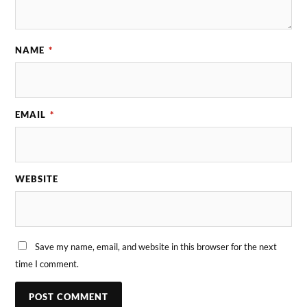
NAME
*
EMAIL
*
WEBSITE
Save my name, email, and website in this browser for the next
time I comment.