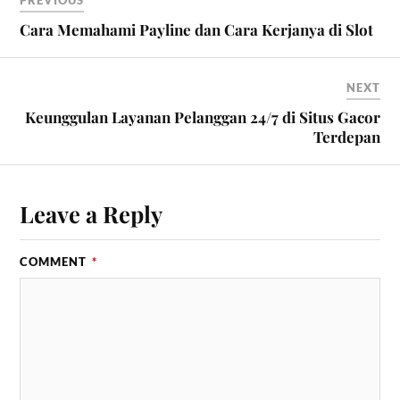
PREVIOUS
Cara Memahami Payline dan Cara Kerjanya di Slot
NEXT
Keunggulan Layanan Pelanggan 24/7 di Situs Gacor
Terdepan
Leave a Reply
COMMENT
*