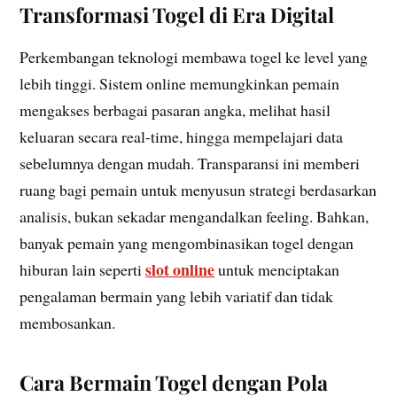
Transformasi Togel di Era Digital
Perkembangan teknologi membawa togel ke level yang
lebih tinggi. Sistem online memungkinkan pemain
mengakses berbagai pasaran angka, melihat hasil
keluaran secara real-time, hingga mempelajari data
sebelumnya dengan mudah. Transparansi ini memberi
ruang bagi pemain untuk menyusun strategi berdasarkan
analisis, bukan sekadar mengandalkan feeling. Bahkan,
banyak pemain yang mengombinasikan togel dengan
slot online
hiburan lain seperti
untuk menciptakan
pengalaman bermain yang lebih variatif dan tidak
membosankan.
Cara Bermain Togel dengan Pola