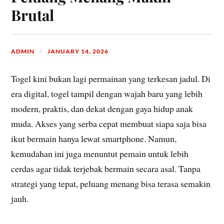
Brutal
ADMIN
JANUARY 14, 2026
Togel kini bukan lagi permainan yang terkesan jadul. Di
era digital, togel tampil dengan wajah baru yang lebih
modern, praktis, dan dekat dengan gaya hidup anak
muda. Akses yang serba cepat membuat siapa saja bisa
ikut bermain hanya lewat smartphone. Namun,
kemudahan ini juga menuntut pemain untuk lebih
cerdas agar tidak terjebak bermain secara asal. Tanpa
strategi yang tepat, peluang menang bisa terasa semakin
jauh.