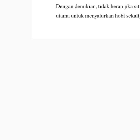
Dengan demikian, tidak heran jika si
utama untuk menyalurkan hobi sekali