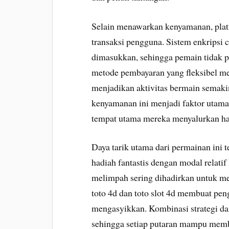
Selain menawarkan kenyamanan, plat
transaksi pengguna. Sistem enkripsi 
dimasukkan, sehingga pemain tidak p
metode pembayaran yang fleksibel m
menjadikan aktivitas bermain semak
kenyamanan ini menjadi faktor utama
tempat utama mereka menyalurkan hasr
Daya tarik utama dari permainan ini
hadiah fantastis dengan modal relati
melimpah sering dihadirkan untuk m
toto 4d dan toto slot 4d membuat pe
mengasyikkan. Kombinasi strategi da
sehingga setiap putaran mampu membe