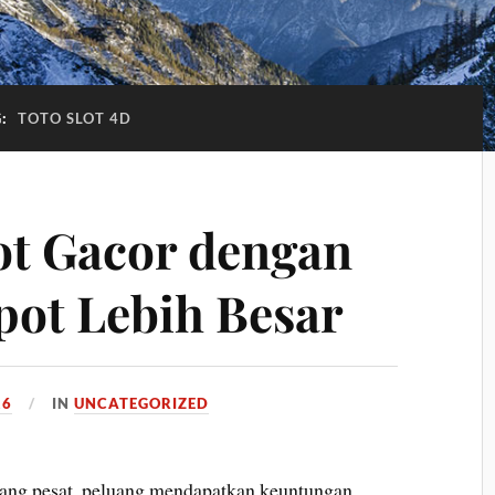
G:
TOTO SLOT 4D
lot Gacor dengan
pot Lebih Besar
26
IN
UNCATEGORIZED
bang pesat, peluang mendapatkan keuntungan