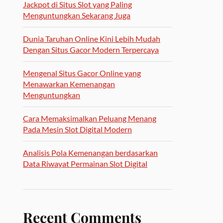
Jackpot di Situs Slot yang Paling
Menguntungkan Sekarang Juga
Dunia Taruhan Online Kini Lebih Mudah
Dengan Situs Gacor Modern Terpercaya
Mengenal Situs Gacor Online yang
Menawarkan Kemenangan
Menguntungkan
Cara Memaksimalkan Peluang Menang
Pada Mesin Slot Digital Modern
Analisis Pola Kemenangan berdasarkan
Data Riwayat Permainan Slot Digital
Recent Comments