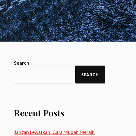
Search
SEARCH
Recent Posts
Jangan Lewatkan! Cara Mudah Meraih