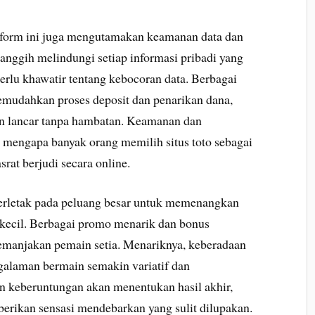
form ini juga mengutamakan keamanan data dan
canggih melindungi setiap informasi pribadi yang
erlu khawatir tentang kebocoran data. Berbagai
emudahkan proses deposit dan penarikan dana,
in lancar tanpa hambatan. Keamanan dan
 mengapa banyak orang memilih situs toto sebagai
at berjudi secara online.
 terletak pada peluang besar untuk memenangkan
f kecil. Berbagai promo menarik dan bonus
emanjakan pemain setia. Menariknya, keberadaan
ngalaman bermain semakin variatif dan
n keberuntungan akan menentukan hasil akhir,
rikan sensasi mendebarkan yang sulit dilupakan.