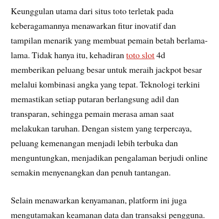
Keunggulan utama dari situs toto terletak pada
keberagamannya menawarkan fitur inovatif dan
tampilan menarik yang membuat pemain betah berlama-
lama. Tidak hanya itu, kehadiran
toto slot
4d
memberikan peluang besar untuk meraih jackpot besar
melalui kombinasi angka yang tepat. Teknologi terkini
memastikan setiap putaran berlangsung adil dan
transparan, sehingga pemain merasa aman saat
melakukan taruhan. Dengan sistem yang terpercaya,
peluang kemenangan menjadi lebih terbuka dan
menguntungkan, menjadikan pengalaman berjudi online
semakin menyenangkan dan penuh tantangan.
Selain menawarkan kenyamanan, platform ini juga
mengutamakan keamanan data dan transaksi pengguna.