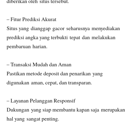
diberikan oleh situs tersebut.
– Fitur Prediksi Akurat
Situs yang dianggap gacor seharusnya menyediakan
prediksi angka yang terbukti tepat dan melakukan
pembaruan harian.
– Transaksi Mudah dan Aman
Pastikan metode deposit dan penarikan yang
digunakan aman, cepat, dan transparan.
– Layanan Pelanggan Responsif
Dukungan yang siap membantu kapan saja merupakan
hal yang sangat penting.