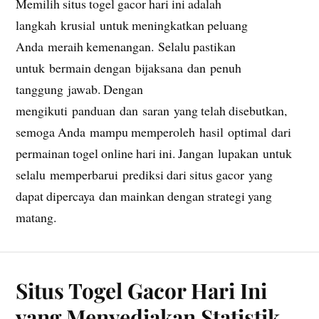
Memilih situs togel gacor hari ini adalah
langkah krusial untuk meningkatkan peluang
Anda meraih kemenangan. Selalu pastikan
untuk bermain dengan bijaksana dan penuh
tanggung jawab. Dengan
mengikuti panduan dan saran yang telah disebutkan,
semoga Anda mampu memperoleh hasil optimal dari
permainan togel online hari ini. Jangan lupakan untuk
selalu memperbarui prediksi dari situs gacor yang
dapat dipercaya dan mainkan dengan strategi yang
matang.
Situs Togel Gacor Hari Ini
yang Menyediakan Statistik