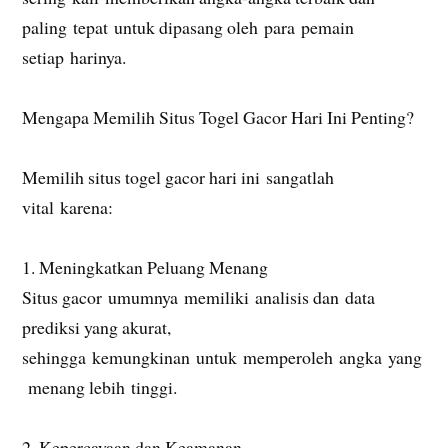
paling tepat untuk dipasang oleh para pemain
setiap harinya.
Mengapa Memilih Situs Togel Gacor Hari Ini Penting?
Memilih situs togel gacor hari ini sangatlah
vital karena:
1. Meningkatkan Peluang Menang
Situs gacor umumnya memiliki analisis dan data
prediksi yang akurat,
sehingga kemungkinan untuk memperoleh angka yang
menang lebih tinggi.
2. Kepercayaan dan Keamanan