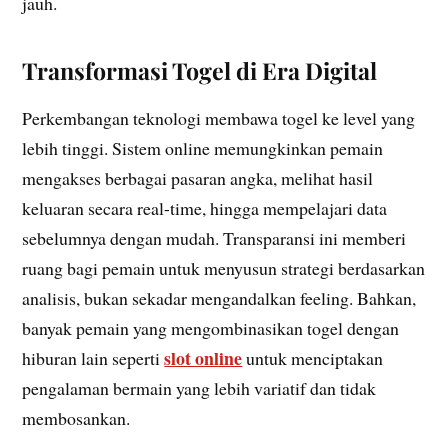
jauh.
Transformasi Togel di Era Digital
Perkembangan teknologi membawa togel ke level yang
lebih tinggi. Sistem online memungkinkan pemain
mengakses berbagai pasaran angka, melihat hasil
keluaran secara real-time, hingga mempelajari data
sebelumnya dengan mudah. Transparansi ini memberi
ruang bagi pemain untuk menyusun strategi berdasarkan
analisis, bukan sekadar mengandalkan feeling. Bahkan,
banyak pemain yang mengombinasikan togel dengan
slot online
hiburan lain seperti
untuk menciptakan
pengalaman bermain yang lebih variatif dan tidak
membosankan.