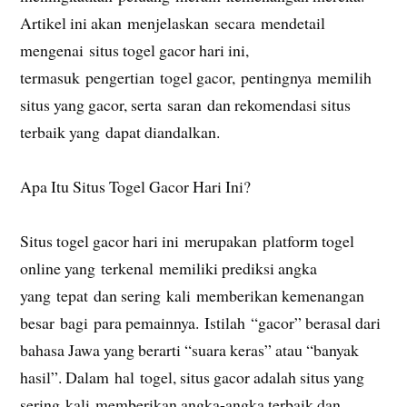
Artikel ini akan menjelaskan secara mendetail
mengenai situs togel gacor hari ini,
termasuk pengertian togel gacor, pentingnya memilih
situs yang gacor, serta saran dan rekomendasi situs
terbaik yang dapat diandalkan.
Apa Itu Situs Togel Gacor Hari Ini?
Situs togel gacor hari ini merupakan platform togel
online yang terkenal memiliki prediksi angka
yang tepat dan sering kali memberikan kemenangan
besar bagi para pemainnya. Istilah “gacor” berasal dari
bahasa Jawa yang berarti “suara keras” atau “banyak
hasil”. Dalam hal togel, situs gacor adalah situs yang
sering kali memberikan angka-angka terbaik dan