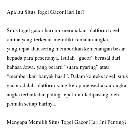
Apa Itu Situs Togel Gacor Hari Ini?
Situs togel gacor hari ini merupakan platform togel
online yang terkenal memiliki ramalan angka
yang tepat dan sering memberikan kemenangan besar
kepada para pesertanya. Istilah “gacor” berasal dari
bahasa Jawa, yang berarti “suara nyaring” atau
“memberikan banyak hasil”. Dalam konteks togel, situs
gacor adalah platform yang kerap menyediakan angka-
angka terbaik dan paling tepat untuk dipasang oleh
pemain setiap harinya.
Mengapa Memilih Situs Togel Gacor Hari Ini Penting?