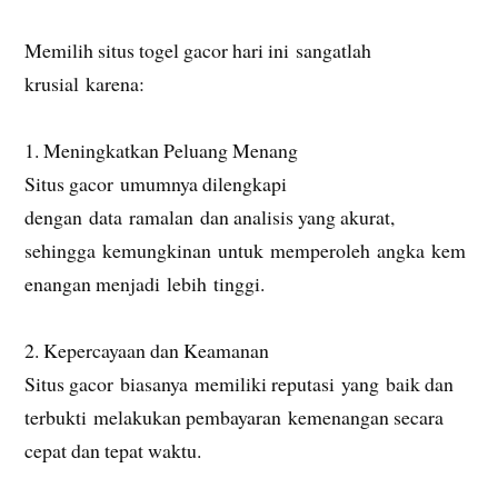
Memilih situs togel gacor hari ini sangatlah
krusial karena:
1. Meningkatkan Peluang Menang
Situs gacor umumnya dilengkapi
dengan data ramalan dan analisis yang akurat,
sehingga kemungkinan untuk memperoleh angka kem
enangan menjadi lebih tinggi.
2. Kepercayaan dan Keamanan
Situs gacor biasanya memiliki reputasi yang baik dan
terbukti melakukan pembayaran kemenangan secara
cepat dan tepat waktu.