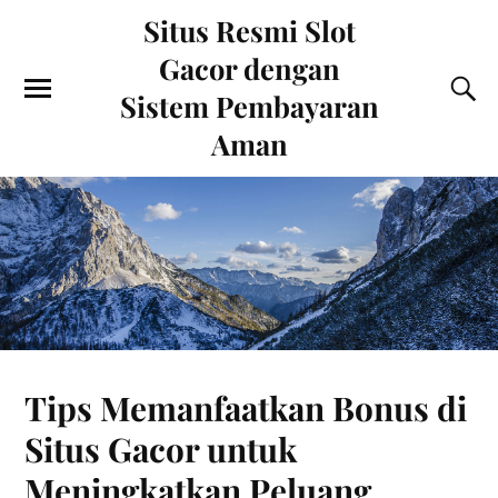
Situs Resmi Slot
Gacor dengan
Sistem Pembayaran
Aman
Tips Memanfaatkan Bonus di
Situs Gacor untuk
Meningkatkan Peluang