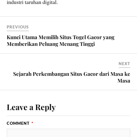
industri taruhan digital.
PREVIOUS
Kunci Utama Memilih Situs Togel Gacor yang
Memberikan Peluang Menang Tinggi
NEXT
Sejarah Perkembangan Situs Gacor dari Masa ke
Masa
Leave a Reply
COMMENT
*