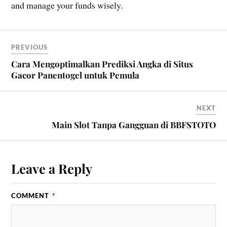
and manage your funds wisely.
PREVIOUS
Cara Mengoptimalkan Prediksi Angka di Situs
Gacor Panentogel untuk Pemula
NEXT
Main Slot Tanpa Gangguan di BBFSTOTO
Leave a Reply
COMMENT
*