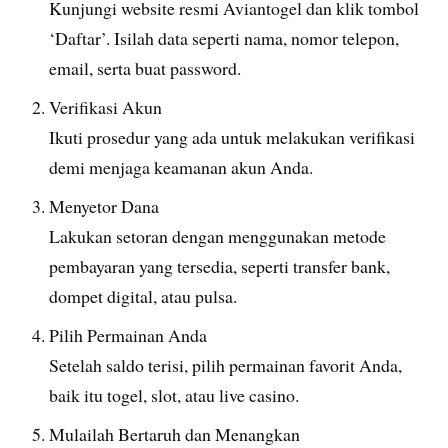
Kunjungi website resmi Aviantogel dan klik tombol
‘Daftar’. Isilah data seperti nama, nomor telepon,
email, serta buat password.
Verifikasi Akun
Ikuti prosedur yang ada untuk melakukan verifikasi
demi menjaga keamanan akun Anda.
Menyetor Dana
Lakukan setoran dengan menggunakan metode
pembayaran yang tersedia, seperti transfer bank,
dompet digital, atau pulsa.
Pilih Permainan Anda
Setelah saldo terisi, pilih permainan favorit Anda,
baik itu togel, slot, atau live casino.
Mulailah Bertaruh dan Menangkan