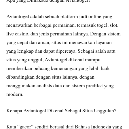
Aviantogel adalah sebuah platform judi online yang
menawarkan berbagai permainan, termasuk togel, slot,
live casino, dan jenis permainan lainnya. Dengan sistem
yang cepat dan aman, situs ini menawarkan layanan
yang lengkap dan dapat dipercaya. Sebagai salah satu
situs yang unggul, Aviantogel dikenal mampu
memberikan peluang kemenangan yang lebih baik
dibandingkan dengan situs lainnya, dengan
menggunakan analisis data dan sistem prediksi yang
modern.
Kenapa Aviantogel Dikenal Sebagai Situs Unggulan?
Kata “gacor” sendiri berasal dari Bahasa Indonesia yang