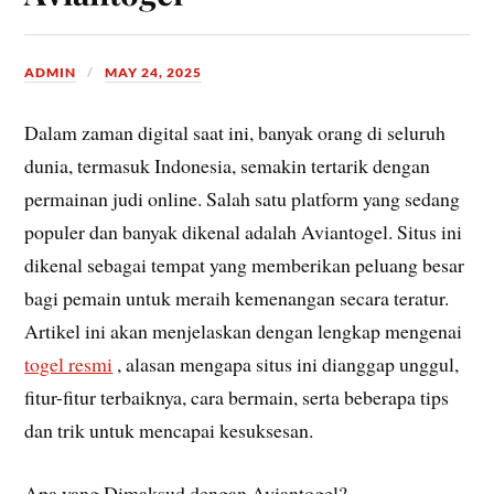
ADMIN
MAY 24, 2025
Dalam zaman digital saat ini, banyak orang di seluruh
dunia, termasuk Indonesia, semakin tertarik dengan
permainan judi online. Salah satu platform yang sedang
populer dan banyak dikenal adalah Aviantogel. Situs ini
dikenal sebagai tempat yang memberikan peluang besar
bagi pemain untuk meraih kemenangan secara teratur.
Artikel ini akan menjelaskan dengan lengkap mengenai
togel resmi
, alasan mengapa situs ini dianggap unggul,
fitur-fitur terbaiknya, cara bermain, serta beberapa tips
dan trik untuk mencapai kesuksesan.
Apa yang Dimaksud dengan Aviantogel?