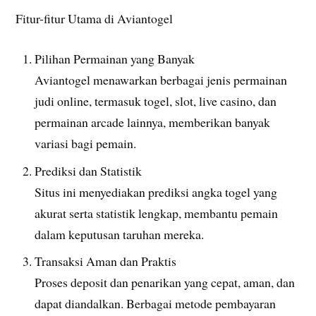
Fitur-fitur Utama di Aviantogel
Pilihan Permainan yang Banyak
Aviantogel menawarkan berbagai jenis permainan
judi online, termasuk togel, slot, live casino, dan
permainan arcade lainnya, memberikan banyak
variasi bagi pemain.
Prediksi dan Statistik
Situs ini menyediakan prediksi angka togel yang
akurat serta statistik lengkap, membantu pemain
dalam keputusan taruhan mereka.
Transaksi Aman dan Praktis
Proses deposit dan penarikan yang cepat, aman, dan
dapat diandalkan. Berbagai metode pembayaran