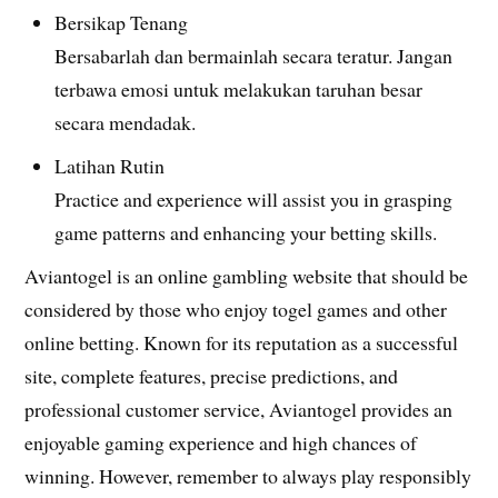
Bersikap Tenang
Bersabarlah dan bermainlah secara teratur. Jangan
terbawa emosi untuk melakukan taruhan besar
secara mendadak.
Latihan Rutin
Practice and experience will assist you in grasping
game patterns and enhancing your betting skills.
Aviantogel is an online gambling website that should be
considered by those who enjoy togel games and other
online betting. Known for its reputation as a successful
site, complete features, precise predictions, and
professional customer service, Aviantogel provides an
enjoyable gaming experience and high chances of
winning. However, remember to always play responsibly