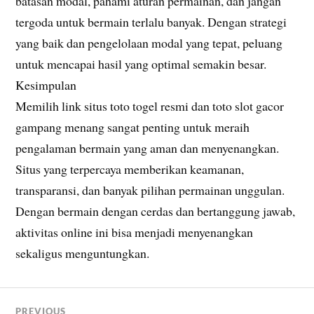
batasan modal, pahami aturan permainan, dan jangan
tergoda untuk bermain terlalu banyak. Dengan strategi
yang baik dan pengelolaan modal yang tepat, peluang
untuk mencapai hasil yang optimal semakin besar.
Kesimpulan
Memilih link situs toto togel resmi dan toto slot gacor
gampang menang sangat penting untuk meraih
pengalaman bermain yang aman dan menyenangkan.
Situs yang terpercaya memberikan keamanan,
transparansi, dan banyak pilihan permainan unggulan.
Dengan bermain dengan cerdas dan bertanggung jawab,
aktivitas online ini bisa menjadi menyenangkan
sekaligus menguntungkan.
PREVIOUS