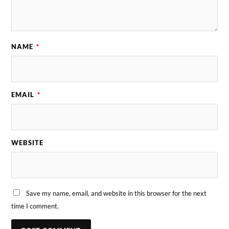
NAME
*
EMAIL
*
WEBSITE
Save my name, email, and website in this browser for the next
time I comment.