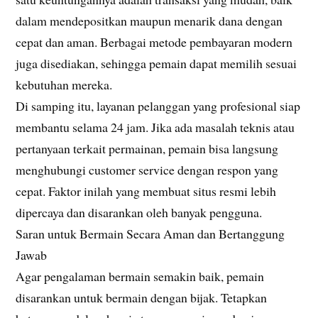
dalam mendepositkan maupun menarik dana dengan
cepat dan aman. Berbagai metode pembayaran modern
juga disediakan, sehingga pemain dapat memilih sesuai
kebutuhan mereka.
Di samping itu, layanan pelanggan yang profesional siap
membantu selama 24 jam. Jika ada masalah teknis atau
pertanyaan terkait permainan, pemain bisa langsung
menghubungi customer service dengan respon yang
cepat. Faktor inilah yang membuat situs resmi lebih
dipercaya dan disarankan oleh banyak pengguna.
Saran untuk Bermain Secara Aman dan Bertanggung
Jawab
Agar pengalaman bermain semakin baik, pemain
disarankan untuk bermain dengan bijak. Tetapkan