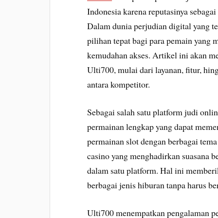
Indonesia karena reputasinya sebagai 
Dalam dunia perjudian digital yang t
pilihan tepat bagi para pemain yan
kemudahan akses. Artikel ini akan 
Ulti700, mulai dari layanan, fitur, 
antara kompetitor.
Sebagai salah satu platform judi onl
permainan lengkap yang dapat memen
permainan slot dengan berbagai tema 
casino yang menghadirkan suasana ber
dalam satu platform. Hal ini membe
berbagai jenis hiburan tanpa harus be
Ulti700 menempatkan pengalaman pen