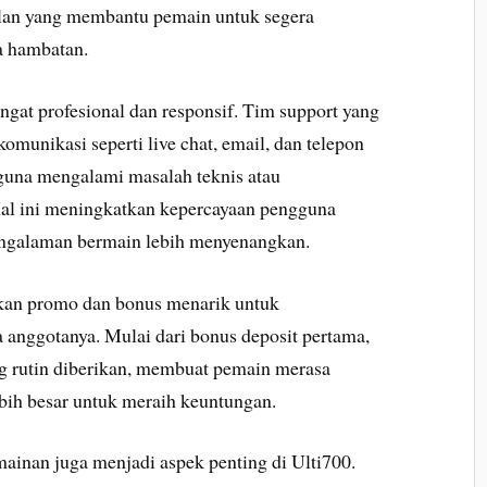
ulan yang membantu pemain untuk segera
 hambatan.
ngat profesional dan responsif. Tim support yang
komunikasi seperti live chat, email, dan telepon
guna mengalami masalah teknis atau
al ini meningkatkan kepercayaan pengguna
engalaman bermain lebih menyenangkan.
rkan promo dan bonus menarik untuk
anggotanya. Mulai dari bonus deposit pertama,
ng rutin diberikan, membuat pemain merasa
bih besar untuk meraih keuntungan.
ainan juga menjadi aspek penting di Ulti700.