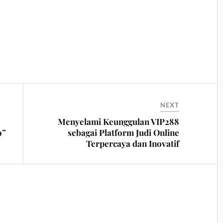
NEXT
Menyelami Keunggulan VIP288
o”
sebagai Platform Judi Online
Terpercaya dan Inovatif