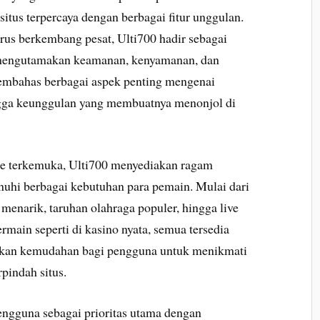
situs terpercaya dengan berbagai fitur unggulan.
erus berkembang pesat, Ulti700 hadir sebagai
g mengutamakan keamanan, kenyamanan, dan
membahas berbagai aspek penting mengenai
hingga keunggulan yang membuatnya menonjol di
ine terkemuka, Ulti700 menyediakan ragam
uhi berbagai kebutuhan para pemain. Mulai dari
menarik, taruhan olahraga populer, hingga live
main seperti di kasino nyata, semua tersedia
rikan kemudahan bagi pengguna untuk menikmati
rpindah situs.
gguna sebagai prioritas utama dengan