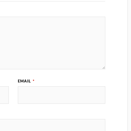
EMAIL
*