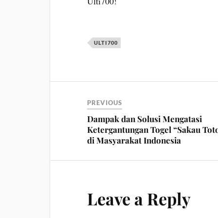
Ulti700!
ULTI700
PREVIOUS
Dampak dan Solusi Mengatasi
Ketergantungan Togel “Sakau Tot
di Masyarakat Indonesia
Leave a Reply