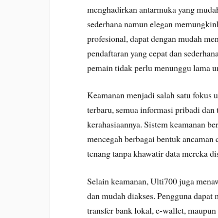
menghadirkan antarmuka yang mudah 
sederhana namun elegan memungkink
profesional, dapat dengan mudah me
pendaftaran yang cepat dan sederhana
pemain tidak perlu menunggu lama un
Keamanan menjadi salah satu fokus u
terbaru, semua informasi pribadi dan
kerahasiaannya. Sistem keamanan ber
mencegah berbagai bentuk ancaman c
tenang tanpa khawatir data mereka d
Selain keamanan, Ulti700 juga mena
dan mudah diakses. Pengguna dapat m
transfer bank lokal, e-wallet, maupun