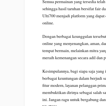
Semua permainan yang tersedia telah
sehingga hasil taruhan bersifat fair
Ulti700 menjadi platform yang dapat 
online.
Dengan berbagai keunggulan tersebu
online yang menyenangkan, aman, dan 
tempat bermain, melainkan mitra ya
meraih kemenangan secara adil dan pr
Kesimpulannya, bagi siapa saja yan
berbagai keuntungan dalam berjudi se
fitur modern, layanan pelanggan prim
membuktikan dirinya sebagai salah sat
ini. Jangan ragu untuk bergabung dan