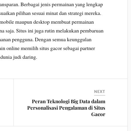
ransparan. Berbagai jenis permainan yang lengkap
ikan pilihan sesuai minat dan strategi mereka.
 mobile maupun desktop membuat permainan
na saja. Situs ini juga rutin melakukan pembaruan
manan pengguna. Dengan semua keunggulan
ain online memilih situs gacor sebagai partner
dunia judi daring.
NEXT
Peran Teknologi Big Data dalam
Personalisasi Pengalaman di Situs
Gacor