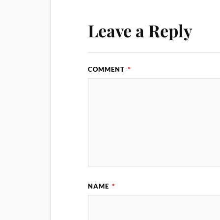
Leave a Reply
COMMENT
*
NAME
*