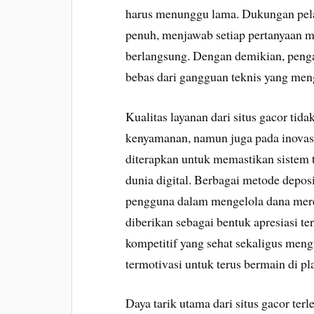
harus menunggu lama. Dukungan pela
penuh, menjawab setiap pertanyaan 
berlangsung. Dengan demikian, peng
bebas dari gangguan teknis yang men
Kualitas layanan dari situs gacor ti
kenyamanan, namun juga pada inovasi 
diterapkan untuk memastikan sistem 
dunia digital. Berbagai metode depo
pengguna dalam mengelola dana mereka
diberikan sebagai bentuk apresiasi t
kompetitif yang sehat sekaligus men
termotivasi untuk terus bermain di pla
Daya tarik utama dari situs gacor ter