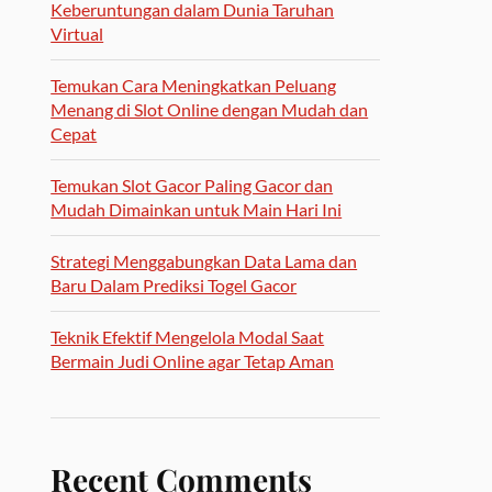
Keberuntungan dalam Dunia Taruhan
Virtual
Temukan Cara Meningkatkan Peluang
Menang di Slot Online dengan Mudah dan
Cepat
Temukan Slot Gacor Paling Gacor dan
Mudah Dimainkan untuk Main Hari Ini
Strategi Menggabungkan Data Lama dan
Baru Dalam Prediksi Togel Gacor
Teknik Efektif Mengelola Modal Saat
Bermain Judi Online agar Tetap Aman
Recent Comments