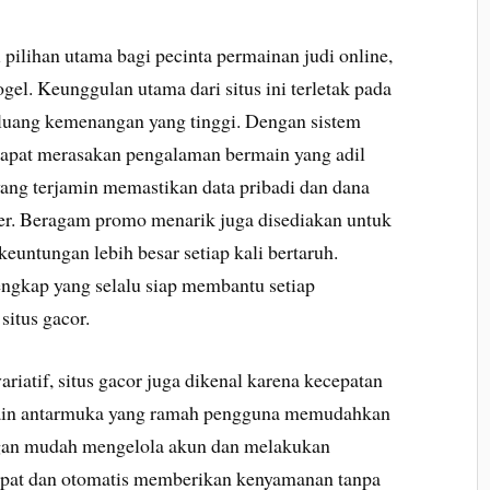
 pilihan utama bagi pecinta permainan judi online,
ogel. Keunggulan utama dari situs ini terletak pada
luang kemenangan yang tinggi. Dengan sistem
dapat merasakan pengalaman bermain yang adil
ang terjamin memastikan data pribadi dan dana
er. Beragam promo menarik juga disediakan untuk
untungan lebih besar setiap kali bertaruh.
ngkap yang selalu siap membantu setiap
itus gacor.
iatif, situs gacor juga dikenal karena kecepatan
Desain antarmuka yang ramah pengguna memudahkan
ngan mudah mengelola akun dan melakukan
cepat dan otomatis memberikan kenyamanan tanpa