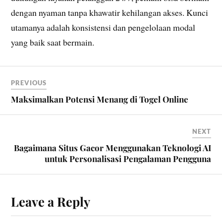
dengan nyaman tanpa khawatir kehilangan akses. Kunci
utamanya adalah konsistensi dan pengelolaan modal
yang baik saat bermain.
PREVIOUS
Maksimalkan Potensi Menang di Togel Online
NEXT
Bagaimana Situs Gacor Menggunakan Teknologi AI
untuk Personalisasi Pengalaman Pengguna
Leave a Reply