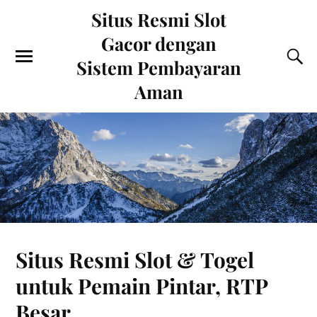
Situs Resmi Slot
Gacor dengan
Sistem Pembayaran
Aman
Situs Resmi Slot & Togel
untuk Pemain Pintar, RTP
Besar